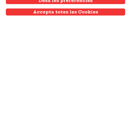
Vota per la que més t'inspiri!
Desa les preferències
Accepta totes les Cookies
Withdraw consent
Veure tota l'agenda
Publicitat