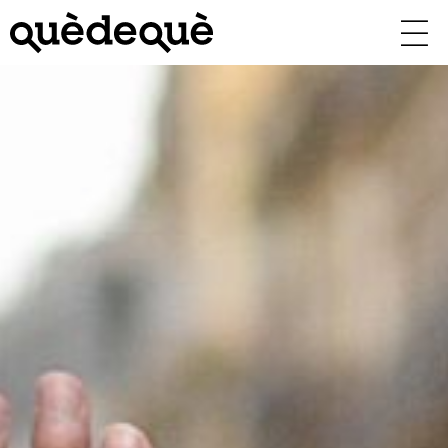
Vés
al
contingut