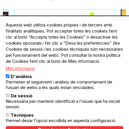
Aquesta web utilitza cookies pròpies i de tercers amb
finalitats analítiques. Pot acceptar totes les cookies fent
clic al botó “Accepta totes les Cookies” o desactivar les
cookies opcionals i fer clic a “Desa les preferències” (les
Cookies de sessió i les cookies tècniques són necessàries
pel funcionament del web). Pot consultar la nostra política
de Cookies fent clic al botó de Més informació.
Més informació
ella
03.08.2026
-
31.08.2026
El Besòs i el Maresme
19.
D'anàlisis
Exposició de fotos "Els
E
Permeten el seguiment i anàlisis de comportament de
confins de l’emergència
Re
l’usuari de webs a les quals estan vinculades.
climàtica". Mirades davant del
De sessió
canvi climàtic en Barcelona i
Necessària per mantenir identificat a l'usuari que ha iniciat
 i
el Sahel
sessió.
Passa't a veure les fotografies
Tècniques
finalistes del concurs durant el mes
subscriu-te
Permet desar l'opció escollida en aquesta configuració.
d'agost al Centre Cívic del Besòs.
al butlletí