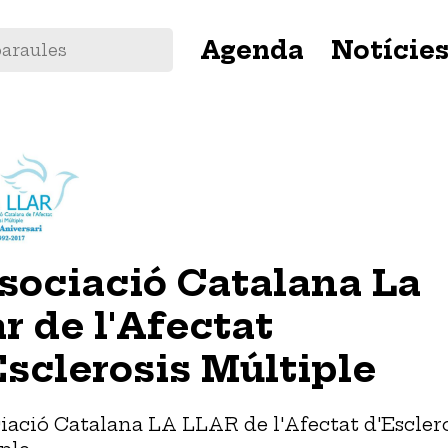
Navegació
Agenda
Notície
principal
sociació Catalana La
ar de l'Afectat
Esclerosis Múltiple
iació Catalana LA LLAR de l'Afectat d'Escler