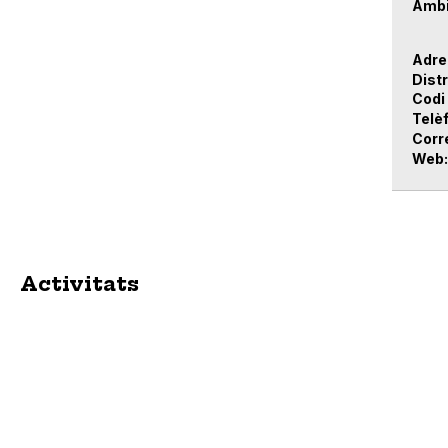
Àmbi
Adre
Distr
Codi
Telè
Corr
Web
Activitats