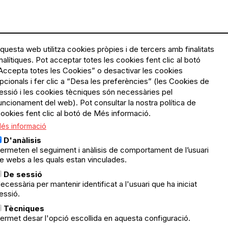
questa web utilitza cookies pròpies i de tercers amb finalitats
nalítiques. Pot acceptar totes les cookies fent clic al botó
Accepta totes les Cookies” o desactivar les cookies
Menú
Política de privacitat
pcionals i fer clic a “Desa les preferències” (les Cookies de
Legal
Avís legal
essió i les cookies tècniques són necessàries pel
Política de cookies
uncionament del web). Pot consultar la nostra política de
ookies fent clic al botó de Més informació.
El Quèdequè no es fa
és informació
responsable de les activitats
programades; en són
D'anàlisis
responsables els col·lectius
ermeten el seguiment i anàlisis de comportament de l’usuari
organitzadors.
e webs a les quals estan vinculades.
ació
De sessió
© Quedequè, 2025
ecessària per mantenir identificat a l'usuari que ha iniciat
essió.
nts
Tècniques
ermet desar l'opció escollida en aquesta configuració.