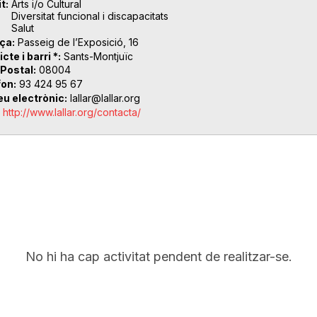
t
Arts i/o Cultural
Diversitat funcional i discapacitats
Salut
ça
Passeig de l’Exposició, 16
icte i barri *
Sants-Montjuïc
 Postal
08004
fon
93 424 95 67
eu electrònic
lallar@lallar.org
http://www.lallar.org/contacta/
No hi ha cap activitat pendent de realitzar-se.