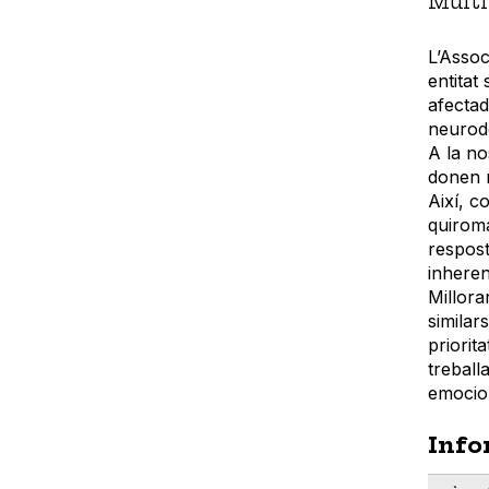
Múlti
L’Assoc
entitat
afectad
neurod
A la no
donen r
Així, c
quiroma
respost
inheren
Millorar
similar
priorit
treball
emociona
Info