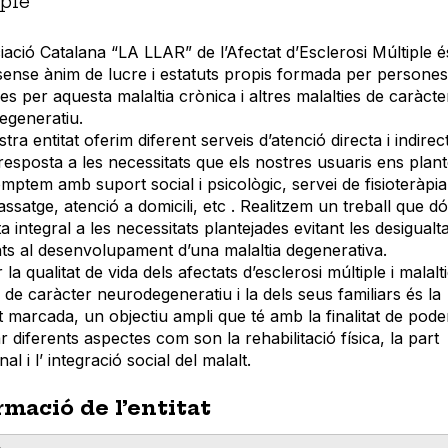
ple
iació Catalana “LA LLAR” de l’Afectat d’Esclerosi Múltiple 
 sense ànim de lucre i estatuts propis formada per persones
es per aquesta malaltia crònica i altres malalties de caràcte
egeneratiu.
stra entitat oferim diferent serveis d’atenció directa i indire
esposta a les necessitats que els nostres usuaris ens plan
omptem amb suport social i psicològic, servei de fisioteràpia
ssatge, atenció a domicili, etc . Realitzem un treball que 
a integral a les necessitats plantejades evitant les desigualt
ts al desenvolupament d’una malaltia degenerativa.
 la qualitat de vida dels afectats d’esclerosi múltiple i malalt
s de caràcter neurodegeneratiu i la dels seus familiars és la
at marcada, un objectiu ampli que té amb la finalitat de pode
ar diferents aspectes com son la rehabilitació física, la part
l i l’ integració social del malalt.
rmació de l’entitat