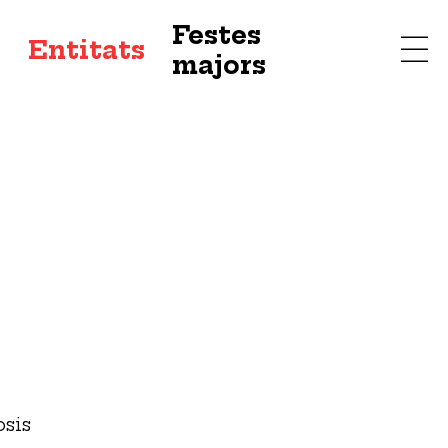
Festes
s
Entitats
majors
osis