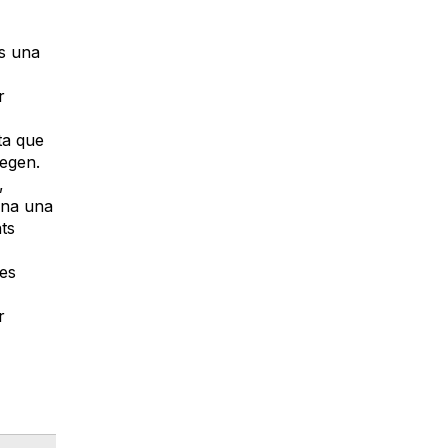
és una
r
cta que
tegen.
,
dóna una
ats
ies
r