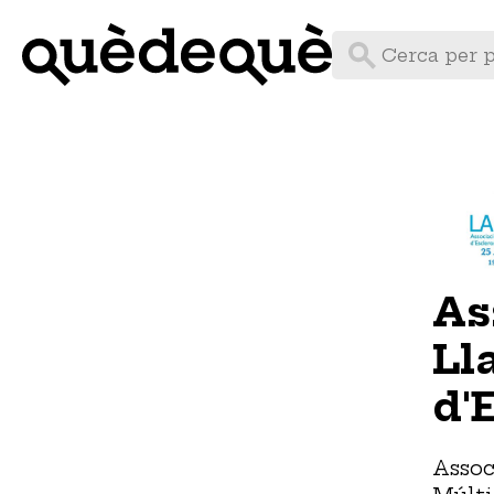
Vés
al
contingut
As
Ll
d'
Assoc