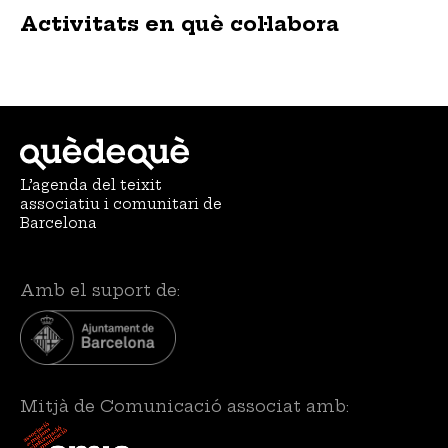
Activitats en què col·labora
L’agenda del teixit
associatiu i comunitari de
Barcelona
Amb el suport de:
Mitjà de Comunicació associat amb: