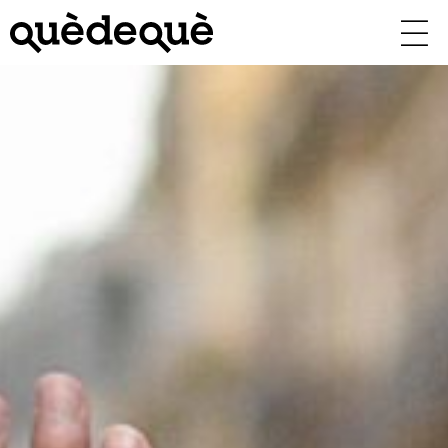
Vés
al
contingut