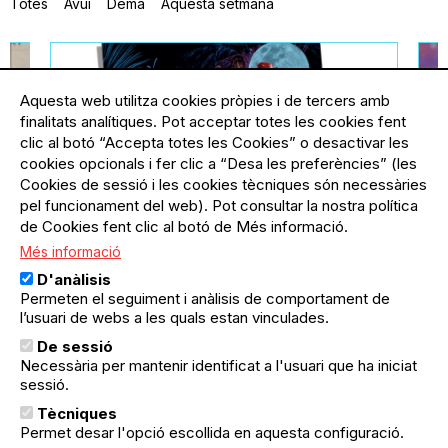
Totes
Avui
Demà
Aquesta setmana
Aquesta web utilitza cookies pròpies i de tercers amb
finalitats analítiques. Pot acceptar totes les cookies fent
clic al botó “Accepta totes les Cookies” o desactivar les
cookies opcionals i fer clic a “Desa les preferències” (les
Cookies de sessió i les cookies tècniques són necessàries
pel funcionament del web). Pot consultar la nostra política
de Cookies fent clic al botó de Més informació.
Més informació
ella
11.09.2026
-
20.09.2026
El Poblenou
21
D'anàlisis
Festa Major del Poblenou:
F
Permeten el seguiment i anàlisis de comportament de
Comissió de Festes Bac de
I
l’usuari de webs a les quals estan vinculades.
Roda-Diagonal
C
De sessió
De l'11 al 20 setembre, vine al Parc
¿
Necessària per mantenir identificat a l'usuari que ha iniciat
del Centre a gaudir de totes les
p
sessió.
activitats per a petits i grans que la
es
Comissió de Festes Bac de Roda-
Ar
Tècniques
subscriu-te
Diagonal ha preparat en motiu de
p
Permet desar l'opció escollida en aquesta configuració.