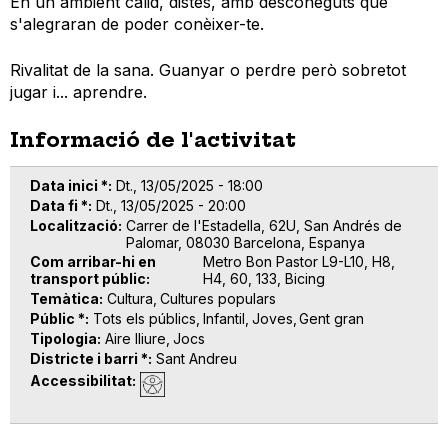
En un ambient càlid, distès, amb desconeguts que
s'alegraran de poder conèixer-te.
Rivalitat de la sana. Guanyar o perdre però sobretot
jugar i... aprendre.
Informació de l'activitat
Data inici *
Dt., 13/05/2025 - 18:00
Data fi *
Dt., 13/05/2025 - 20:00
Localització
Carrer de l'Estadella, 62U, San Andrés de
Palomar, 08030 Barcelona, Espanya
Com arribar-hi en
Metro Bon Pastor L9-L10, H8,
transport públic
H4, 60, 133, Bicing
Temàtica
Cultura
Cultures populars
Públic *
Tots els públics
Infantil
Joves
Gent gran
Tipologia
Aire lliure
Jocs
Districte i barri *
Sant Andreu
Accessibilitat