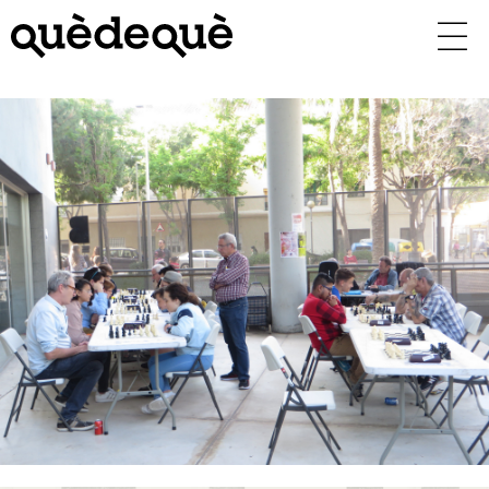
Vés
al
contingut