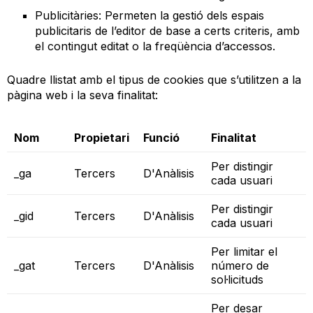
Publicitàries: Permeten la gestió dels espais
publicitaris de l’editor de base a certs criteris, amb
el contingut editat o la freqüència d’accessos.
Quadre llistat amb el tipus de cookies que s’utilitzen a la
pàgina web i la seva finalitat:
Nom
Propietari
Funció
Finalitat
Per distingir
_ga
Tercers
D'Anàlisis
cada usuari
Per distingir
_gid
Tercers
D'Anàlisis
cada usuari
Per limitar el
_gat
Tercers
D'Anàlisis
número de
sol·licituds
Per desar