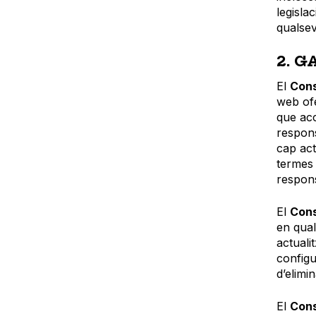
legisla
qualsev
2. 
El
Cons
web ofe
que acc
respons
cap act
termes 
respons
El
Cons
en qual
actuali
configu
d’elimi
El
Cons