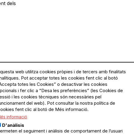
nt dels
questa web utilitza cookies pròpies i de tercers amb finalitats
nalítiques. Pot acceptar totes les cookies fent clic al botó
Accepta totes les Cookies” o desactivar les cookies
Menú
Política de privacitat
pcionals i fer clic a “Desa les preferències” (les Cookies de
Legal
Avís legal
essió i les cookies tècniques són necessàries pel
Política de cookies
uncionament del web). Pot consultar la nostra política de
ookies fent clic al botó de Més informació.
El Quèdequè no es fa
és informació
responsable de les activitats
programades; en són
D'anàlisis
responsables els col·lectius
ermeten el seguiment i anàlisis de comportament de l’usuari
organitzadors.