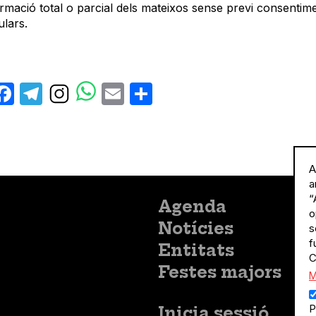
rmació total o parcial dels mateixos sense previ consentime
ulars.
X
Facebook
Telegram
Email
Share
A
a
“
Menú
Agenda
o
principal
Notícies
s
f
Entitats
C
Festes majors
M
P
Menú
Inicia sessió