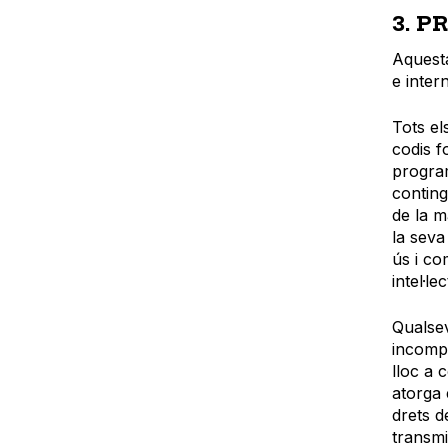
3. P
Aquesta
e intern
Tots el
codis f
program
conting
de la m
la seva 
ús i co
intel·lec
Qualsev
incompl
lloc a 
atorga 
drets d
transmi