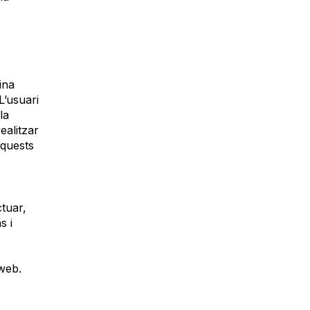
ina
L’usuari
la
ealitzar
aquests
ctuar,
s i
 web.