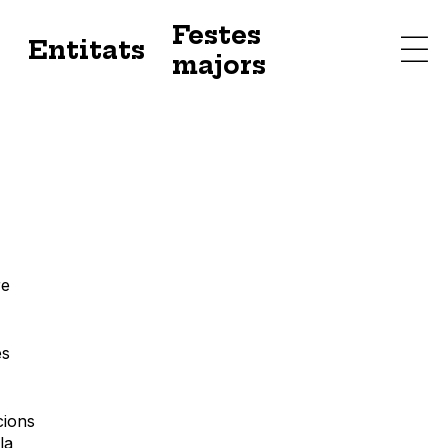
Festes
s
Entitats
majors
re
es
cions
la