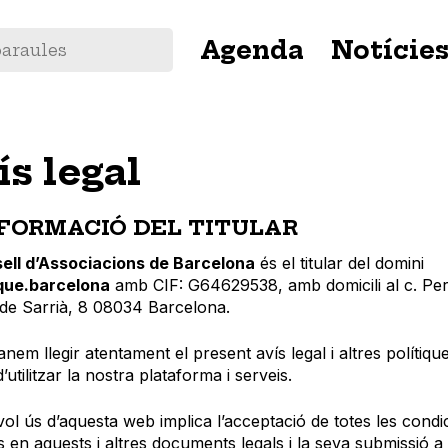
Navegació
Agenda
Notície
principal
ís legal
INFORMACIÓ DEL TITULAR
sell d’Associacions de Barcelona
és el titular del domini
ue.barcelona
amb CIF: G64629538, amb domicili al c. Pe
de Sarrià, 8 08034 Barcelona.
em llegir atentament el present avís legal i altres polítiqu
’utilitzar la nostra plataforma i serveis.
ol ús d’aquesta web implica l’acceptació de totes les condi
s en aquests i altres documents legals i la seva submissió a 