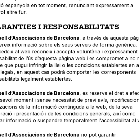
ció espanyola en tot moment, renunciant expressament a
ol altre fur.
GARANTIES I RESPONSABILITATS
ell d’Associacions de Barcelona
, a través de aquesta pàg
reix informació sobre els seus serveis de forma genèrica. 
edeix al web reconeix i accepta voluntària i expressament 
abilitat de l’ús d’aquesta pàgina web i es compromet a no r
e que pugui infringir la llei o les condicions establertes en 
legals, en aquest cas podrà comportar les corresponents
abilitats legalment establertes.
ell d’Associacions de Barcelona
, es reserva el dret a efe
sevol moment i sense necessitat de previ avís, modificacion
tzacions de la informació continguda a la web, de la seva
ració i presentació i de les condicions generals, així como
nar informació o suspendre temporalment l'accessibilitat al
ell d’Associacions de Barcelona
no pot garantir: