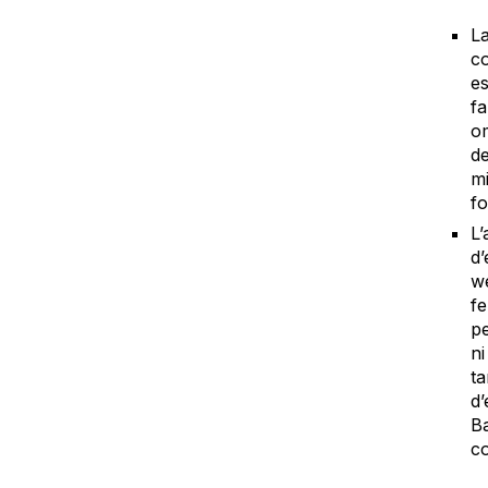
La
co
es
fa
om
de
mi
fo
L’
d’
we
fe
pe
ni
ta
d’
Ba
co