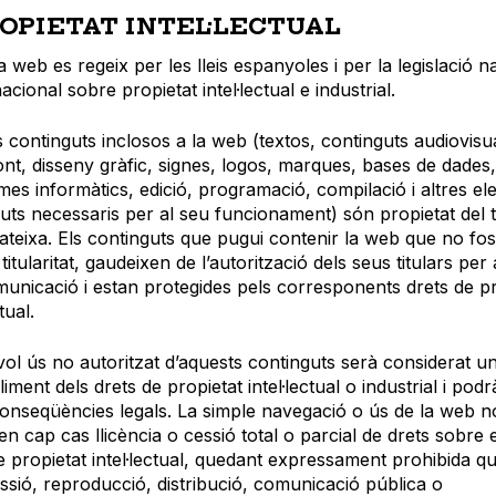
ROPIETAT INTEL·LECTUAL
 web es regeix per les lleis espanyoles i per la legislació n
acional sobre propietat intel·lectual e industrial.
s continguts inclosos a la web (textos, continguts audiovisu
ont, disseny gràfic, signes, logos, marques, bases de dades,
es informàtics, edició, programació, compilació i altres el
uts necessaris per al seu funcionament) són propietat del t
ateixa. Els continguts que pugui contenir la web que no fos
titularitat, gaudeixen de l’autorització dels seus titulars per 
municació i estan protegides pels corresponents drets de pr
tual.
ol ús no autoritzat d’aquests continguts serà considerat u
iment dels drets de propietat intel·lectual o industrial i pod
conseqüències legals. La simple navegació o ús de la web n
en cap cas llicència o cessió total o parcial de drets sobre 
e propietat intel·lectual, quedant expressament prohibida q
ssió, reproducció, distribució, comunicació pública o