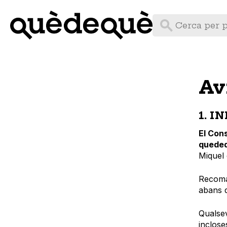
Vés
al
contingut
Av
1. 
El Con
quedeq
Miquel 
Recoman
abans d
Qualsev
inclose