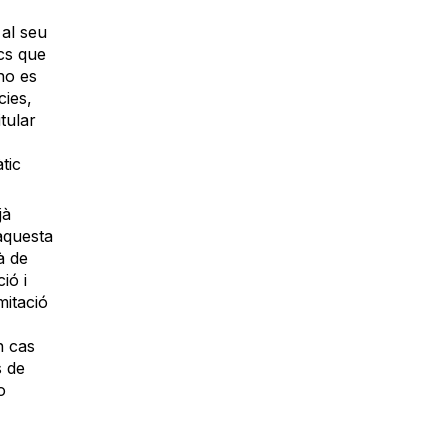
 al seu
cs que
no es
cies,
tular
tic
jà
’aquesta
à de
ió i
mitació
n cas
s de
o