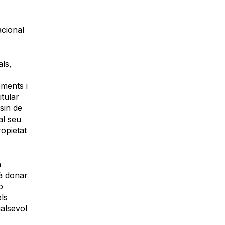
acional
als,
ements i
itular
sin de
al seu
opietat
n
rà donar
o
els
ualsevol