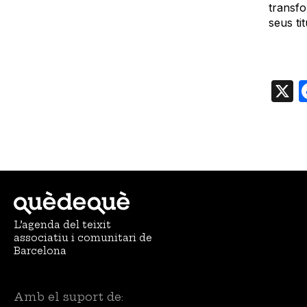
transfo
seus tit
L’agenda del teixit
associatiu i comunitari de
Barcelona
Amb el suport de: