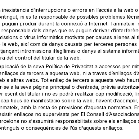
 inexistència d’interrupcions o errors en l’accés a la web o
ntingut, ni es fa responsable de possibles problemes tècni
 puguin produir durant la connexió a Internet. Tanmateix, 
 responsable dels danys que es puguin derivar d’interferèn
issions o virus informàtics motivats per causes alienes al ti
 la web, així com de danys causats per terceres persones
tjançant intromissions il·legítimes o danys al sistema informà
ra del control del titular de la web.
aplicació de la seva Política de Privacitat a accessos per mit
enllaços de tercers a aquesta web, ni a traves d’enllaços d
b a altres webs. Tot enllaç de tercers a aquesta web haur
r-se a la seva pàgina principal o d’entrada, prèvia autoritzac
r escrit del titular i no es podrà realitzar cap modificació, li
 cap tipus de manifestació sobre la web, havent d’acomplir,
nmateix, amb la resta de previsions d’aquesta normativa. E
existir enllaços no supervisats per El Consell d’Associacion
rcelona no s'assumirà responsabilitats sobre els enllaços 
ntinguts o conseqüències de l’ús d'aquests enllaços.