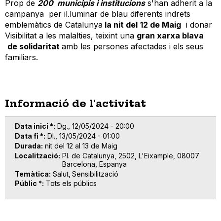
Prop de
200 municipis i institucions
s'han adherit a la
campanya per il.luminar de blau diferents indrets
emblemàtics de Catalunya
la nit del
12 de Maig
i donar
Visibilitat a les malalties, teixint una
gran xarxa blava
de solidaritat
amb les persones afectades i els seus
familiars.
Informació de l'activitat
Data inici *
Dg., 12/05/2024 - 20:00
Data fi *
Dl., 13/05/2024 - 01:00
Durada
nit del 12 al 13 de Maig
Localització
Pl. de Catalunya, 2502, L'Eixample, 08007
Barcelona, Espanya
Temàtica
Salut
Sensibilització
Públic *
Tots els públics