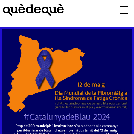
Vés
al
contingut