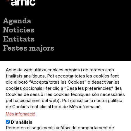
Menú
Agenda
principal
Notícies
Entitats
Festes majors
Menú
Inicia sessió
del
Aquesta web utilitza cookies pròpies i de tercers amb
Menú
Registre organització
compte
finalitats analítiques. Pot acceptar totes les cookies fent
usuari
d'usuari
Menú
Sobre el projecte
clic al botó “Accepta totes les Cookies” o desactivar les
no
Peu
cookies opcionals i fer clic a “Desa les preferències” (les
loggat
Preguntes freqüents
Cookies de sessió i les cookies tècniques són necessàries
Contacte
pel funcionament del web). Pot consultar la nostra política
de Cookies fent clic al botó de Més informació.
Més informació
Menú
Política de privacitat
D'anàlisis
Legal
Avís legal
Permeten el seguiment i anàlisis de comportament de
Política de cookies