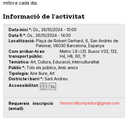
millora cada dia.
Informació de l'activitat
Data inici *
Ds., 26/10/2024 - 10:00
Data fi *
Ds., 26/10/2024 - 14:00
Localització
Plaça de Robert Gerhard, 6, San Andrés de
Palomar, 08030 Barcelona, Espanya
Com arribar-hi en
Metro: L9 i L10. Busos V33, 133,
transport públic
H4, H8, 60, 11
Temàtica
Art
Cultura
Educació
Interculturalitat
Públic *
Tots els públics
Amb amics
Tipologia
Aire lliure
Art
Districte i barri *
Sant Andreu
Accessibilitat
femsorollbonpastor@gmail.com
Requereix inscripció
(email)