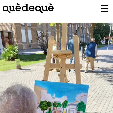
Vés
al
contingut