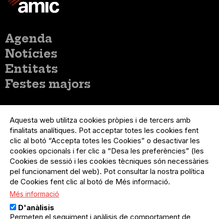
Menú
Agenda
principal
Notícies
Entitats
Festes majors
Menú
Inicia sessió
del
Aquesta web utilitza cookies pròpies i de tercers amb
Menú
Registre organització
compte
finalitats analítiques. Pot acceptar totes les cookies fent
usuari
d'usuari
Menú
Sobre el projecte
clic al botó “Accepta totes les Cookies” o desactivar les
no
Peu
cookies opcionals i fer clic a “Desa les preferències” (les
loggat
Preguntes freqüents
Cookies de sessió i les cookies tècniques són necessàries
Contacte
pel funcionament del web). Pot consultar la nostra política
de Cookies fent clic al botó de Més informació.
Més informació
Menú
Política de privacitat
D'anàlisis
Legal
Avís legal
Permeten el seguiment i anàlisis de comportament de