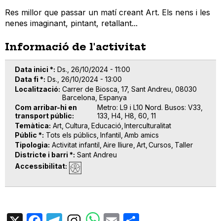
Res millor que passar un matí creant Art. Els nens i les
nenes imaginant, pintant, retallant...
Informació de l'activitat
Data inici *
Ds., 26/10/2024 - 11:00
Data fi *
Ds., 26/10/2024 - 13:00
Localització
Carrer de Biosca, 17, Sant Andreu, 08030
Barcelona, Espanya
Com arribar-hi en
Metro: L9 i L10 Nord. Busos: V33,
transport públic
133, H4, H8, 60, 11
Temàtica
Art
Cultura
Educació
Interculturalitat
Públic *
Tots els públics
Infantil
Amb amics
Tipologia
Activitat infantil
Aire lliure
Art
Cursos
Taller
Districte i barri *
Sant Andreu
Accessibilitat
X
Facebook
Telegram
Email
Share