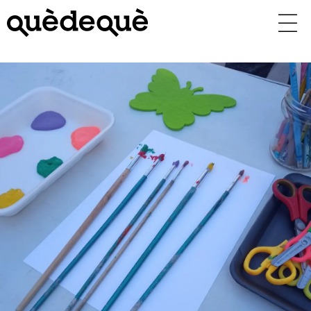
Vés
al
contingut