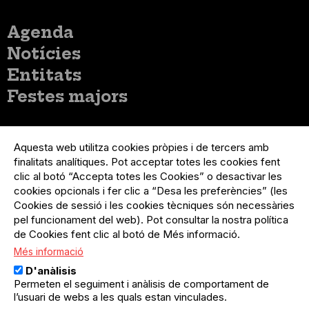
Menú
Agenda
principal
Notícies
Entitats
Festes majors
Menú
Inicia sessió
del
Aquesta web utilitza cookies pròpies i de tercers amb
Menú
Registre organització
compte
finalitats analítiques. Pot acceptar totes les cookies fent
usuari
d'usuari
Menú
Sobre el projecte
clic al botó “Accepta totes les Cookies” o desactivar les
no
Peu
cookies opcionals i fer clic a “Desa les preferències” (les
loggat
Preguntes freqüents
Cookies de sessió i les cookies tècniques són necessàries
Contacte
pel funcionament del web). Pot consultar la nostra política
de Cookies fent clic al botó de Més informació.
Més informació
Menú
Política de privacitat
D'anàlisis
Legal
Avís legal
Permeten el seguiment i anàlisis de comportament de
Política de cookies
l’usuari de webs a les quals estan vinculades.