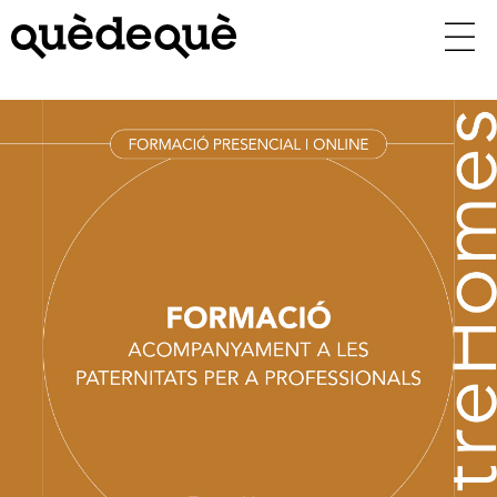
Vés
al
contingut