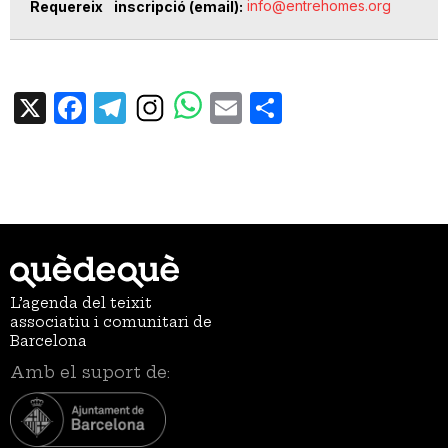
info@entrehomes.org
Requereix inscripció (email)
X
Facebook
Telegram
Email
Share
L’agenda del teixit
associatiu i comunitari de
Barcelona
Amb el suport de: