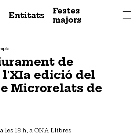
Festes
s
Entitats
majors
ample
liurament de
l'XIa edició del
e Microrelats de
a les 18 h, a ONA Llibres