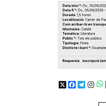
Data inici *
Dv., 05/06/202
Data fi *
Dv., 05/06/2026 -
Durada
1,5 hores
Localització
Carrer de Pa
Com arribar-hi en transpo
Idioma/es
Català
Temàtica
Literatura
Públic *
Tots els públics
Tipologia
Festa
Districte i barri *
Eixampl
Requereix inscripció (em
X
Facebo
Tele