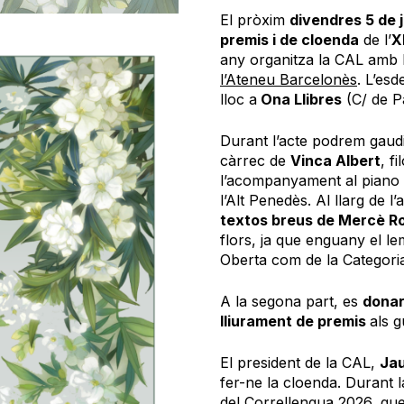
El pròxim
divendres 5 de 
premis i de cloenda
de l’
X
any organitza la CAL amb la
l’Ateneu Barcelonès
. L’es
lloc a
Ona Llibres
(C/ de P
Durant l’acte podrem gaudir
càrrec de
Vinca Albert
, f
l’acompanyament al piano
l’Alt Penedès. Al llarg de 
textos breus de Mercè R
flors, ja que enguany el lem
Oberta com de la Categoria 
A la segona part, es
donar
lliurament de premis
als 
El president de la CAL,
Ja
fer-ne la cloenda. Durant l
del
Correllengua 2026
, qu