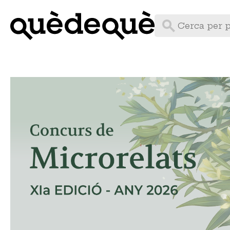
Vés
al
contingut