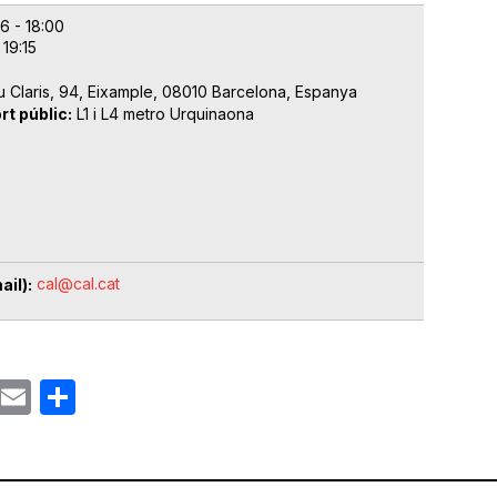
6 - 18:00
 19:15
u Claris, 94, Eixample, 08010 Barcelona, Espanya
rt públic
L1 i L4 metro Urquinaona
e
cal@cal.cat
ail)
ok
gram
Email
Share