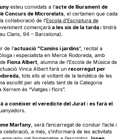
juny
esteu convidats a l’
acte de lliurament de
Iè Concurs de Microrelats
, el certamen que cada
 col·laboració de l’
Escola d’Escriptura de
deveniment començarà
a les sis de la tarda
i tindrà
au Claris, 94 – Barcelona).
 de l’
actuació “Camins i jardins
“, recital a
ilòloga i especialista en Mercè Rodoreda, amb
 de
Fiona Albert
, alumna de l’Escola de Música de
l’actuació Vinca Albert farà un
recorregut per
odoreda
, tots ells al voltant de la temàtica de les
a escollit per als relats tant de la Categoria
Xerrem és “Viatges i flors”.
à a conèixer el veredicte del Jurat
i
es farà el
guanyadors.
ume Marfany
, serà l’encarregat de conduir l’acte i
a celebració, a més, s’informarà de les activitats
e enguany ret homenatge a l’escriptor
Josep