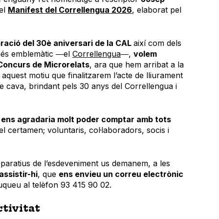
 el
Manifest del Correllengua 2026
, elaborat pel
ració del 30è aniversari de la CAL
així com dels
 més emblemàtic ―el
Correllengua
―,
volem
 Concurs de Microrelats
, ara que hem arribat a la
aquest motiu que finalitzarem l’acte de lliurament
 cava, brindant pels 30 anys del Correllengua i
,
ens agradaria molt poder comptar amb tots
 el certamen; voluntaris, col·laboradors, socis i
eparatius de l’esdeveniment us demanem, a les
ssistir-hi
, que
ens envieu un correu electrònic
uqueu al telèfon 93 415 90 02.
ctivitat