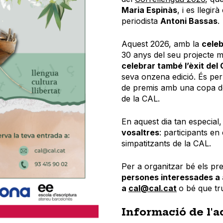
Maria Espinàs
, i es llegirà
periodista
Antoni Bassas
.
Aquest 2026, amb la
celeb
30 anys del seu projecte
celebrar també l’èxit del
seva onzena edició. És per 
de premis amb una copa de
de la CAL.
En aquest dia tan especial
vosaltres
: participants en
simpatitzants de la CAL.
Per a organitzar bé els pr
persones interessades a a
a
cal@cal.cat
o bé que tr
Informació de l'a