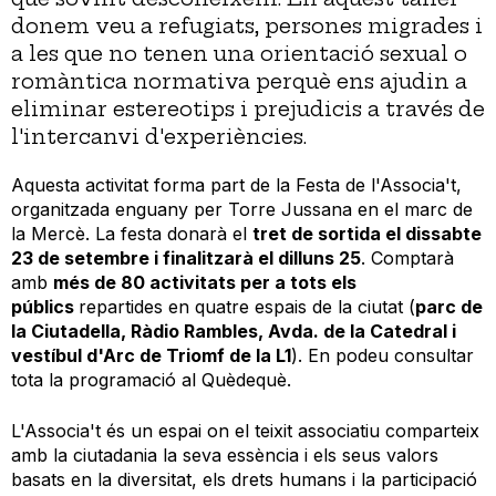
donem veu a refugiats, persones migrades i
a les que no tenen una orientació sexual o
romàntica normativa perquè ens ajudin a
eliminar estereotips i prejudicis a través de
l'intercanvi d'experiències.
Aquesta activitat forma part de la Festa de l'Associa't,
organitzada enguany per Torre Jussana en el marc de
la Mercè. La festa donarà el
tret de sortida el dissabte
23 de setembre i finalitzarà el dilluns 25
. Comptarà
amb
més de 80 activitats per a tots els
públics
repartides en quatre espais de la ciutat (
parc de
la Ciutadella, Ràdio Rambles, Avda. de la Catedral i
vestíbul d'Arc de Triomf de la L1
). En podeu consultar
tota la programació al Quèdequè.
L'Associa't és un espai on el teixit associatiu comparteix
amb la ciutadania la seva essència i els seus valors
basats en la diversitat, els drets humans i la participació