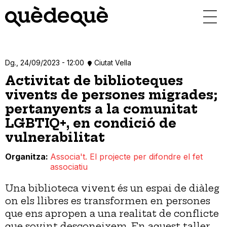
Vés
al
contingut
Dg., 24/09/2023 - 12:00
Ciutat Vella
Activitat de biblioteques
vivents de persones migrades;
pertanyents a la comunitat
LGBTIQ+, en condició de
vulnerabilitat
Organitza
Associa't. El projecte per difondre el fet
associatiu
Una biblioteca vivent és un espai de diàleg
on els llibres es transformen en persones
que ens apropen a una realitat de conflicte
que sovint desconeixem. En aquest taller