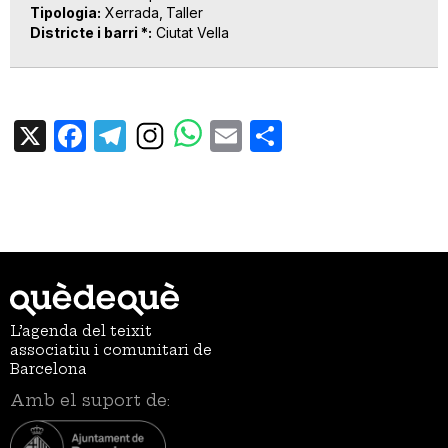
Tipologia
Xerrada
Taller
Districte i barri *
Ciutat Vella
X
Facebook
Telegram
Email
Share
L’agenda del teixit
associatiu i comunitari de
Barcelona
Amb el suport de: