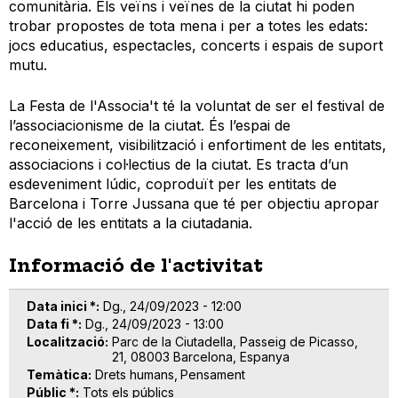
comunitària. Els veïns i veïnes de la ciutat hi poden
trobar propostes de tota mena i per a totes les edats:
jocs educatius, espectacles, concerts i espais de suport
mutu.
La Festa de l'Associa't té la voluntat de ser el festival de
l’associacionisme de la ciutat. És l’espai de
reconeixement, visibilització i enfortiment de les entitats,
associacions i col·lectius de la ciutat. Es tracta d’un
esdeveniment lúdic, coproduït per les entitats de
Barcelona i Torre Jussana que té per objectiu apropar
l'acció de les entitats a la ciutadania.
Informació de l'activitat
Data inici *
Dg., 24/09/2023 - 12:00
Data fi *
Dg., 24/09/2023 - 13:00
Localització
Parc de la Ciutadella, Passeig de Picasso,
21, 08003 Barcelona, Espanya
Temàtica
Drets humans
Pensament
Públic *
Tots els públics