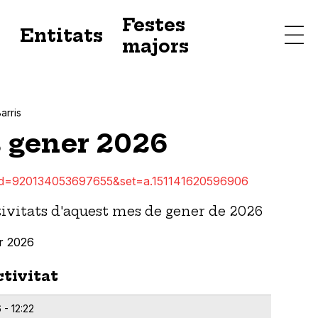
Festes
s
Entitats
majors
arris
s gener 2026
id=920134053697655&set=a.151141620596906
ivitats d'aquest mes de gener de 2026
er 2026
ctivitat
 - 12:22