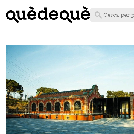
Vés
al
contingut