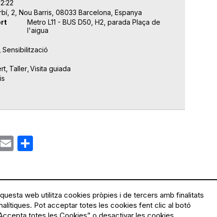
12:22
rbí, 2, Nou Barris, 08033 Barcelona, Espanya
rt
Metro L11 - BUS D50, H2, parada Plaça de
l'aigua
Sensibilització
rt
Taller
Visita guiada
is
ok
gram
Email
Share
questa web utilitza cookies pròpies i de tercers amb finalitats
nalítiques. Pot acceptar totes les cookies fent clic al botó
Accepta totes les Cookies” o desactivar les cookies