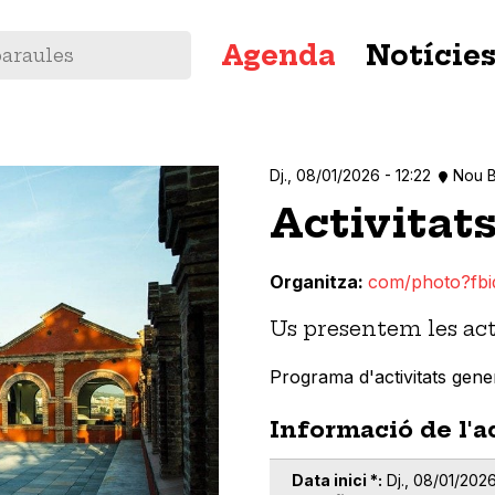
Navegació
Agenda
Notície
principal
Dj., 08/01/2026 - 12:22
Nou B
Activitat
Organitza
com/photo?fb
Us presentem les act
Programa d'activitats gen
Informació de l'a
Data inici *
Dj., 08/01/2026