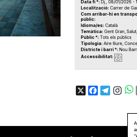
Data fi *
Dj., 08/01/2026 - 
Localització
Carrer de Ga
Com arribar-hi en transpo
públic
Idioma/es
Català
Temàtica
Gent Gran
Salut
Públic *
Tots els públics
Tipologia
Aire lliure
Conce
Districte i barri *
Nou Barr
Accessibilitat
X
Facebo
Tele
A
a
“