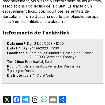
reconeixement, visibilització i enfortiment de les entitats,
associacions i col·lectius de la ciutat. Es tracta d’un
esdeveniment lúdic, coproduït per les entitats de
Barcelona i Torre Jussana que té per objectiu apropar
l'acció de les entitats a la ciutadania.
Informació de l'activitat
Data inici *
Dg., 24/09/2023 - 12:00
Data fi *
Dg., 24/09/2023 - 13:00
Localització
Parc de la Ciutadella, Passeig de Picasso,
21, 08003 Barcelona, Espanya
Temàtica
Espiritualitat
Salut
Públic *
Tots els públics
Per a dos
Amb amics
Tipologia
Dansa
Districte i barri *
Ciutat Vella
X
Facebook
Telegram
Email
Share