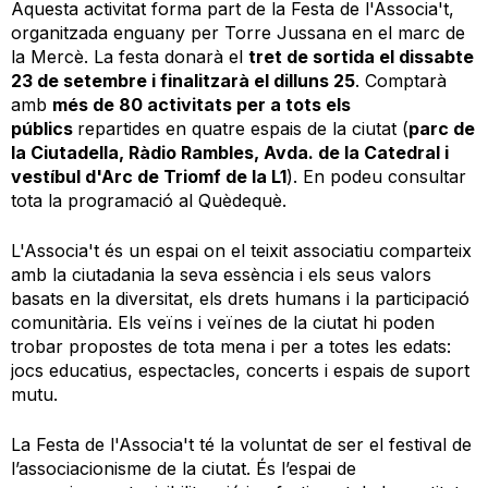
Aquesta activitat forma part de la Festa de l'Associa't,
organitzada enguany per Torre Jussana en el marc de
la Mercè. La festa donarà el
tret de sortida el dissabte
23 de setembre i finalitzarà el dilluns 25
. Comptarà
amb
més de 80 activitats per a tots els
públics
repartides en quatre espais de la ciutat (
parc de
la Ciutadella, Ràdio Rambles, Avda. de la Catedral i
vestíbul d'Arc de Triomf de la L1
). En podeu consultar
tota la programació al Quèdequè.
L'Associa't és un espai on el teixit associatiu comparteix
amb la ciutadania la seva essència i els seus valors
basats en la diversitat, els drets humans i la participació
comunitària. Els veïns i veïnes de la ciutat hi poden
trobar propostes de tota mena i per a totes les edats:
jocs educatius, espectacles, concerts i espais de suport
mutu.
La Festa de l'Associa't té la voluntat de ser el festival de
l’associacionisme de la ciutat. És l’espai de