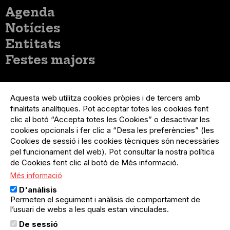
Menú
Agenda
principal
Notícies
Entitats
Festes majors
Menú
Inicia sessió
del
Aquesta web utilitza cookies pròpies i de tercers amb
Menú
Registre organització
compte
finalitats analítiques. Pot acceptar totes les cookies fent
usuari
d'usuari
clic al botó “Accepta totes les Cookies” o desactivar les
Menú
Sobre el projecte
no
Peu
cookies opcionals i fer clic a “Desa les preferències” (les
loggat
Preguntes freqüents
Cookies de sessió i les cookies tècniques són necessàries
Contacte
pel funcionament del web). Pot consultar la nostra política
de Cookies fent clic al botó de Més informació.
Més informació
Menú
Política de privacitat
D'anàlisis
Legal
Avís legal
Permeten el seguiment i anàlisis de comportament de
Política de cookies
l’usuari de webs a les quals estan vinculades.
De sessió
El Quèdequè no es fa responsable de les activitats