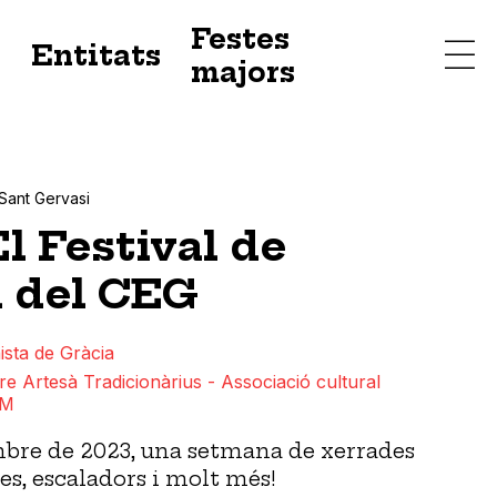
Festes
s
Entitats
majors
-Sant Gervasi
 Festival de
 del CEG
ista de Gràcia
re Artesà Tradicionàrius - Associació cultural
AM
mbre de 2023, una setmana de xerrades
es, escaladors i molt més!