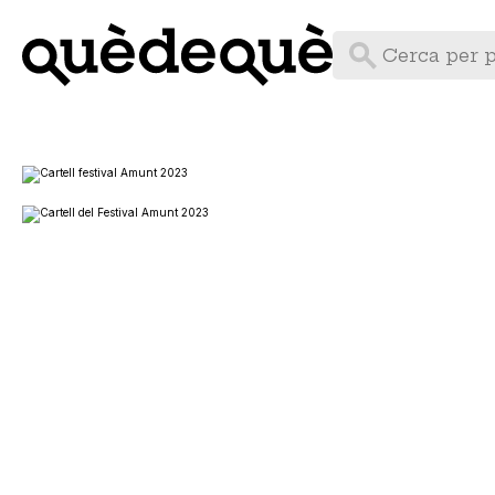
Vés
al
contingut