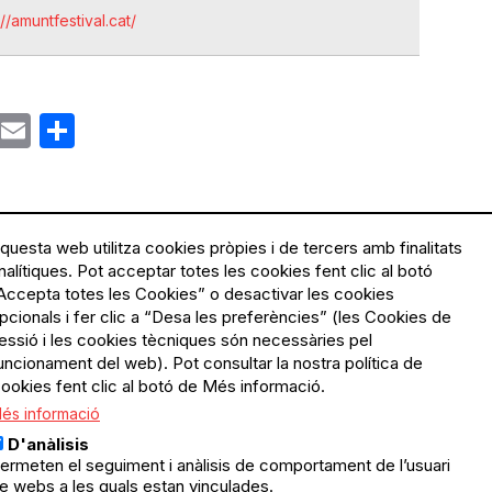
://amuntfestival.cat/
ok
gram
Email
Share
questa web utilitza cookies pròpies i de tercers amb finalitats
nalítiques. Pot acceptar totes les cookies fent clic al botó
Accepta totes les Cookies” o desactivar les cookies
Menú
Política de privacitat
pcionals i fer clic a “Desa les preferències” (les Cookies de
Legal
Avís legal
essió i les cookies tècniques són necessàries pel
Política de cookies
uncionament del web). Pot consultar la nostra política de
ookies fent clic al botó de Més informació.
El Quèdequè no es fa
és informació
responsable de les activitats
programades; en són
D'anàlisis
responsables els col·lectius
ermeten el seguiment i anàlisis de comportament de l’usuari
organitzadors.
e webs a les quals estan vinculades.