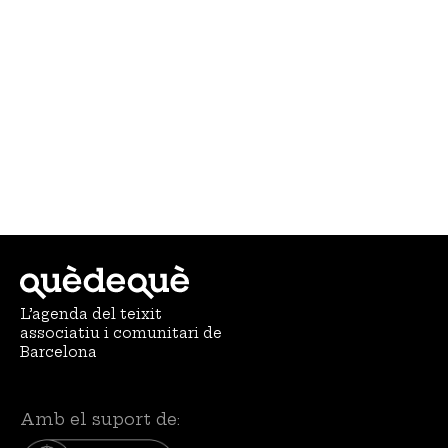
L’agenda del teixit
associatiu i comunitari de
Barcelona
Amb el suport de: