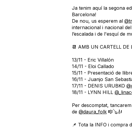
Ja tenim aquí la segona ed
Barcelona!
De nou, us esperem al
@tr
internacional i nacional de
l’escalada i de l'esquí de 
📆 AMB UN CARTELL DE 
13/11 - Eric Villalón
14/11 - Eloi Callado
15/11 - Presentació de llibr
16/11 - Juanjo San Sebast
17/11 - DENIS URUBKO
@u
18/11 - LYNN HILL
@_linac
Per descomptat, tancarem
de
@daura_folk
🎼🪕🎻
📌 Tota la INFO i compra 