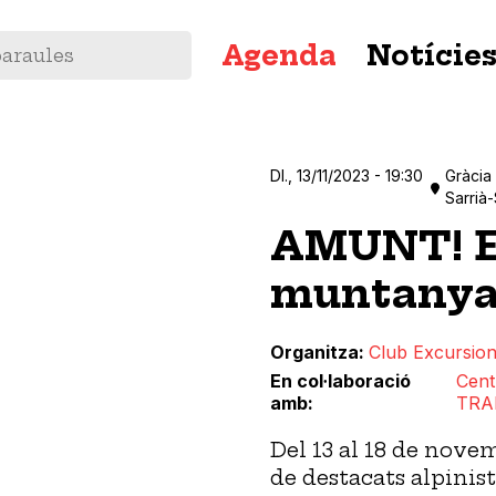
Navegació
Agenda
Notície
principal
Dl., 13/11/2023 - 19:30
Gràcia
Sarrià
AMUNT! El
muntanya
Organitza
Club Excursion
En col·laboració
Cent
amb
TR
Del 13 al 18 de nove
de destacats alpinist