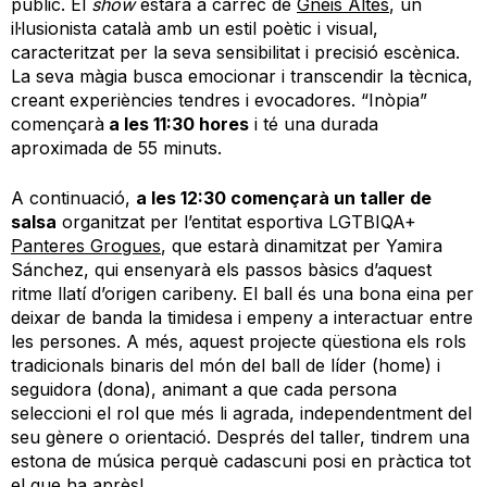
públic. El
show
estarà a càrrec de
Gneis Altés
, un
il·lusionista català amb un estil poètic i visual,
caracteritzat per la seva sensibilitat i precisió escènica.
La seva màgia busca emocionar i transcendir la tècnica,
creant experiències tendres i evocadores. “Inòpia”
començarà
a les 11:30 hores
i té una durada
aproximada de 55 minuts.
A continuació,
a les 12:30 començarà un taller de
salsa
organitzat per l’entitat esportiva LGTBIQA+
Panteres Grogues
, que estarà dinamitzat per Yamira
Sánchez, qui ensenyarà els passos bàsics d’aquest
ritme llatí d’origen caribeny. El ball és una bona eina per
deixar de banda la timidesa i empeny a interactuar entre
les persones. A més, aquest projecte qüestiona els rols
tradicionals binaris del món del ball de líder (home) i
seguidora (dona), animant a que cada persona
seleccioni el rol que més li agrada, independentment del
seu gènere o orientació. Després del taller, tindrem una
estona de música perquè cadascuni posi en pràctica tot
el que ha après!