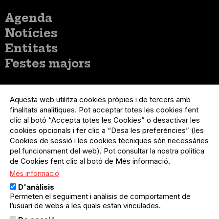
Menú
Agenda
principal
Notícies
Entitats
Festes majors
Menú
Inicia sessió
del
Aquesta web utilitza cookies pròpies i de tercers amb
Menú
Registre organització
compte
finalitats analítiques. Pot acceptar totes les cookies fent
usuari
d'usuari
Menú
Sobre el projecte
clic al botó “Accepta totes les Cookies” o desactivar les
no
Peu
cookies opcionals i fer clic a “Desa les preferències” (les
loggat
Preguntes freqüents
Cookies de sessió i les cookies tècniques són necessàries
Contacte
pel funcionament del web). Pot consultar la nostra política
de Cookies fent clic al botó de Més informació.
Més informació
Menú
Política de privacitat
D'anàlisis
Legal
Avís legal
Permeten el seguiment i anàlisis de comportament de
Política de cookies
l’usuari de webs a les quals estan vinculades.