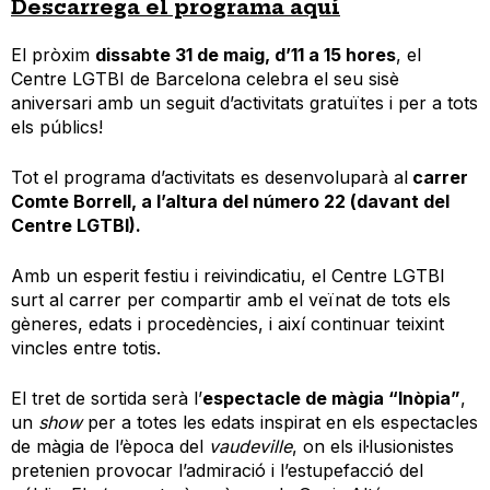
Descarrega el programa aquí
El pròxim
dissabte 31 de maig, d’11 a 15 hores
, el
Centre LGTBI de Barcelona celebra el seu sisè
aniversari amb un seguit d’activitats gratuïtes i per a tots
els públics!
Tot el programa d’activitats es desenvoluparà al
carrer
Comte Borrell, a l’altura del número 22 (davant del
Centre LGTBI).
Amb un esperit festiu i reivindicatiu, el Centre LGTBI
surt al carrer per compartir amb el veïnat de tots els
gèneres, edats i procedències, i així continuar teixint
vincles entre totis.
El tret de sortida serà l’
espectacle de màgia “Inòpia”
,
un
show
per a totes les edats inspirat en els espectacles
de màgia de l’època del
vaudeville
, on els il·lusionistes
pretenien provocar l’admiració i l’estupefacció del