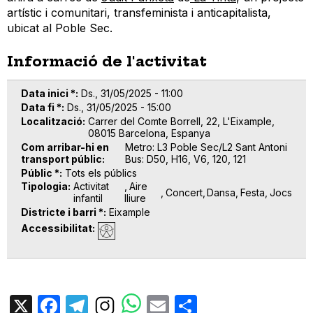
artístic i comunitari, transfeminista i anticapitalista,
ubicat al Poble Sec.
Informació de l'activitat
Data inici *
Ds., 31/05/2025 - 11:00
Data fi *
Ds., 31/05/2025 - 15:00
Localització
Carrer del Comte Borrell, 22, L'Eixample,
08015 Barcelona, Espanya
Com arribar-hi en
Metro: L3 Poble Sec/L2 Sant Antoni
transport públic
Bus: D50, H16, V6, 120, 121
Públic *
Tots els públics
Tipologia
Activitat
Aire
Concert
Dansa
Festa
Jocs
infantil
lliure
Districte i barri *
Eixample
Accessibilitat
X
Facebook
Telegram
Email
Share