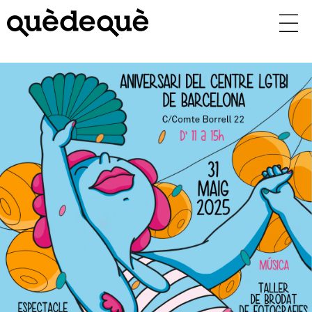
Vés
al
contingut