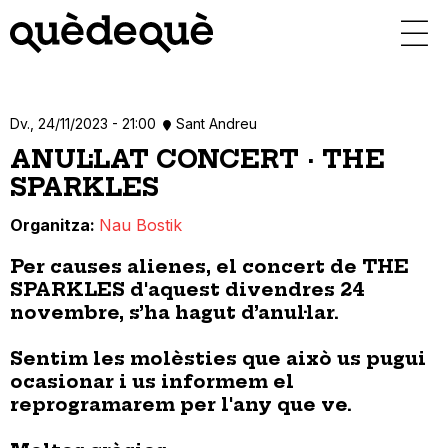
Vés
al
contingut
Dv., 24/11/2023 - 21:00
Sant Andreu
ANUL·LAT CONCERT · THE
SPARKLES
Organitza
Nau Bostik
Per causes alienes, el concert de THE
SPARKLES d'aquest divendres 24
novembre, s’ha hagut d’anul·lar.
Sentim les molèsties que això us pugui
ocasionar i us informem el
reprogramarem per l'any que ve.