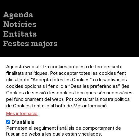
Menú
Agenda
principal
Notícies
Entitats
Festes majors
Menú
Inicia sessió
del
Aquesta web utilitza cookies pròpies i de tercers amb
Menú
Registre organització
compte
finalitats analítiques. Pot acceptar totes les cookies fent
usuari
d'usuari
clic al botó “Accepta totes les Cookies” o desactivar les
Menú
Sobre el projecte
no
Peu
cookies opcionals i fer clic a “Desa les preferències” (les
loggat
Preguntes freqüents
Cookies de sessió i les cookies tècniques són necessàries
Contacte
pel funcionament del web). Pot consultar la nostra política
de Cookies fent clic al botó de Més informació.
Més informació
Menú
Política de privacitat
D'anàlisis
Legal
Avís legal
Permeten el seguiment i anàlisis de comportament de
Política de cookies
l’usuari de webs a les quals estan vinculades.