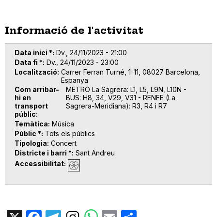
Informació de l'activitat
Data inici *
Dv., 24/11/2023 - 21:00
Data fi *
Dv., 24/11/2023 - 23:00
Localització
Carrer Ferran Turné, 1-11, 08027 Barcelona,
Espanya
Com arribar-
METRO La Sagrera: L1, L5, L9N, L10N -
hi en
BUS: H8, 34, V29, V31 - RENFE (La
transport
Sagrera-Meridiana): R3, R4 i R7
públic
Temàtica
Música
Públic *
Tots els públics
Tipologia
Concert
Districte i barri *
Sant Andreu
Accessibilitat
X
Facebook
Telegram
Email
Share