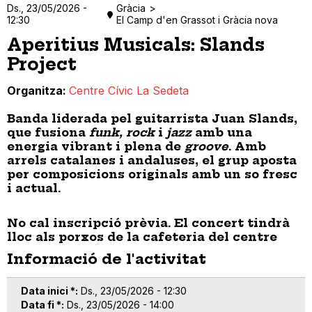
Ds., 23/05/2026 -
Gràcia
12:30
El Camp d'en Grassot i Gràcia nova
Aperitius Musicals: Slands
Project
Organitza
Centre Cívic La Sedeta
Banda liderada pel guitarrista Juan Slands,
que fusiona
funk, rock
i
jazz
amb una
energia vibrant i plena de
groove
. Amb
arrels catalanes i andaluses, el grup aposta
per composicions originals amb un so fresc
i actual.
No cal inscripció prèvia. El concert tindrà
lloc als porxos de la cafeteria del centre
Informació de l'activitat
Data inici *
Ds., 23/05/2026 - 12:30
Data fi *
Ds., 23/05/2026 - 14:00