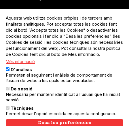
Menú
Inicia sessió
del
Aquesta web utilitza cookies pròpies i de tercers amb
Menú
Registre organització
compte
finalitats analítiques. Pot acceptar totes les cookies fent
usuari
d'usuari
clic al botó “Accepta totes les Cookies” o desactivar les
Menú
Sobre el projecte
no
Peu
cookies opcionals i fer clic a “Desa les preferències” (les
loggat
Preguntes freqüents
Cookies de sessió i les cookies tècniques són necessàries
Contacte
pel funcionament del web). Pot consultar la nostra política
de Cookies fent clic al botó de Més informació.
Més informació
Menú
Política de privacitat
D'anàlisis
Legal
Avís legal
Permeten el seguiment i anàlisis de comportament de
Política de cookies
l’usuari de webs a les quals estan vinculades.
De sessió
El Quèdequè no es fa responsable de les activitats
Necessària per mantenir identificat a l'usuari que ha iniciat
programades; en són responsables els col·lectius
sessió.
organitzadors.
Tècniques
© Quedequè, 2025
Permet desar l'opció escollida en aquesta configuració.
Desa les preferències