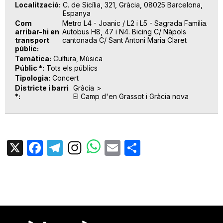
Localització
C. de Sicília, 321, Gràcia, 08025 Barcelona,
Espanya
Com
Metro L4 - Joanic / L2 i L5 - Sagrada Família.
arribar-hi en
Autobus H8, 47 i N4. Bicing C/ Nàpols
transport
cantonada C/ Sant Antoni Maria Claret
públic
Temàtica
Cultura
Música
Públic *
Tots els públics
Tipologia
Concert
Districte i barri
Gràcia
*
El Camp d'en Grassot i Gràcia nova
X
Facebook
Telegram
Email
Share