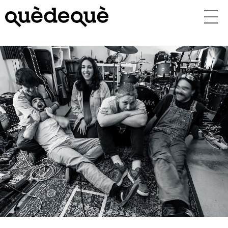
Vés
al
contingut