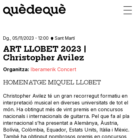
Vés
al
contingut
Dg., 05/11/2023 - 12:00
Sant Martí
ART LLOBET 2023 |
Christopher Avilez
Organitza
Iberamerik Concert
HOMENATGE MIQUEL LLOBET
Christopher Avilez té un gran recorregut formatiu en
interpretació musical en diverses universitats de tot el
món. Ha obtingut més de vint premis en concursos
nacionals i internacionals de guitarra. Pel que fa al pla
internacional s’ha presentat a Alemànya, Àustria,
Bolívia, Colòmbia, Equador, Estats Units, Itàlia i Mèxic.
També ha obtingut nombrosos premis en concursos