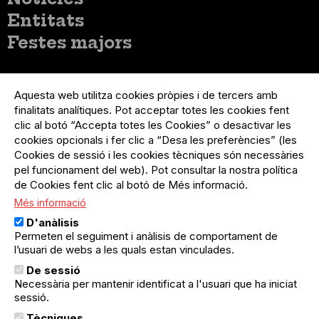
Entitats
Festes majors
Menú
Inicia sessió
del
Aquesta web utilitza cookies pròpies i de tercers amb
Menú
Registre organització
compte
finalitats analítiques. Pot acceptar totes les cookies fent
usuari
d'usuari
clic al botó “Accepta totes les Cookies” o desactivar les
Menú
Sobre el projecte
no
Peu
cookies opcionals i fer clic a “Desa les preferències” (les
loggat
Preguntes freqüents
Cookies de sessió i les cookies tècniques són necessàries
Contacte
pel funcionament del web). Pot consultar la nostra política
de Cookies fent clic al botó de Més informació.
Més informació
Menú
Política de privacitat
D'anàlisis
Legal
Avís legal
Permeten el seguiment i anàlisis de comportament de
Política de cookies
l’usuari de webs a les quals estan vinculades.
De sessió
El Quèdequè no es fa responsable de les activitats
Necessària per mantenir identificat a l'usuari que ha iniciat
programades; en són responsables els col·lectius
sessió.
organitzadors.
Tècniques