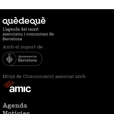
L’agenda del teixit
associatiu i comunitari de
Barcelona
Amb el suport de:
Mitjà de Comunicació associat amb:
Menú
Agenda
principal
Notícies