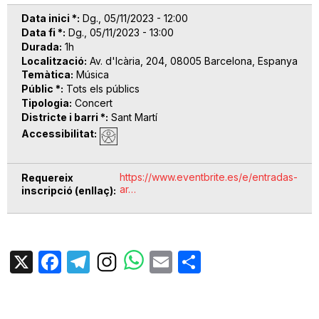
Data inici *
Dg., 05/11/2023 - 12:00
Data fi *
Dg., 05/11/2023 - 13:00
Durada
1h
Localització
Av. d'Icària, 204, 08005 Barcelona, Espanya
Temàtica
Música
Públic *
Tots els públics
Tipologia
Concert
Districte i barri *
Sant Martí
Accessibilitat
https://www.eventbrite.es/e/entradas-
Requereix
ar…
inscripció (enllaç)
X
Facebook
Telegram
Email
Share