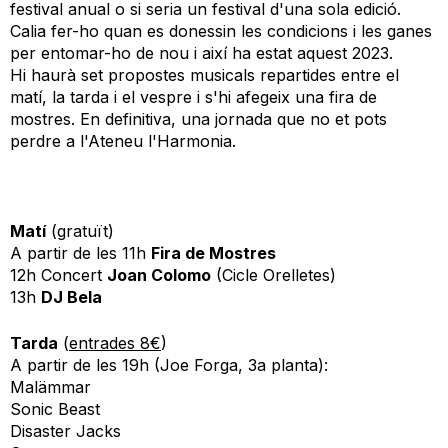
festival anual o si seria un festival d'una sola edició.
Calia fer-ho quan es donessin les condicions i les ganes
per entomar-ho de nou i així ha estat aquest 2023.
Hi haurà set propostes musicals repartides entre el
matí, la tarda i el vespre i s'hi afegeix una fira de
mostres. En definitiva, una jornada que no et pots
perdre a l'Ateneu l'Harmonia.
Matí
(gratuït)
A partir de les 11h
Fira de Mostres
12h Concert
Joan Colomo
(Cicle Orelletes)
13h
DJ Bela
Tarda
(
entrades 8€
)
A partir de les 19h (Joe Forga, 3a planta):
Malämmar
Sonic Beast
Disaster Jacks