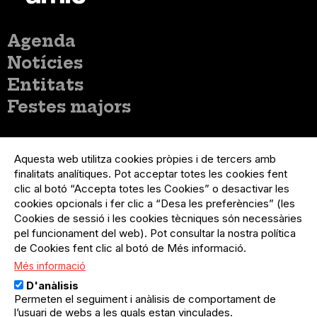
Menú
Agenda
principal
Notícies
Entitats
Festes majors
Menú
Inicia sessió
del
Aquesta web utilitza cookies pròpies i de tercers amb
Menú
Registre organització
compte
finalitats analítiques. Pot acceptar totes les cookies fent
usuari
d'usuari
Menú
Sobre el projecte
clic al botó “Accepta totes les Cookies” o desactivar les
no
Peu
cookies opcionals i fer clic a “Desa les preferències” (les
loggat
Preguntes freqüents
Cookies de sessió i les cookies tècniques són necessàries
Contacte
pel funcionament del web). Pot consultar la nostra política
de Cookies fent clic al botó de Més informació.
Més informació
Menú
Política de privacitat
D'anàlisis
Legal
Avís legal
Permeten el seguiment i anàlisis de comportament de
Política de cookies
l’usuari de webs a les quals estan vinculades.