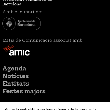
Barcelona
Amb el suport de:
Mitjà de Comunicació associat amb:
Menú
Agenda
principal
Notícies
Entitats
Festes majors
Menú
Inicia sessió
del
Aquesta web utilitza cookies pròpies i de tercers amb