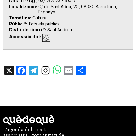
Data fi *
Dg., 03/12/2023 - 19:00
Localització
C/ de Sant Adrià, 20, 08030 Barcelona,
Espanya
Temàtica
Cultura
Públic *
Tots els públics
Districte i barri *
Sant Andreu
Accessibilitat
X
Facebook
Telegram
Email
Share
L’agenda del teixit
associatiu i comunitari de