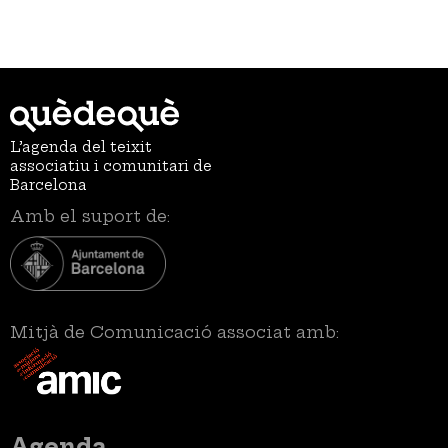
L’agenda del teixit
associatiu i comunitari de
Barcelona
Amb el suport de:
Mitjà de Comunicació associat amb:
Menú
Agenda