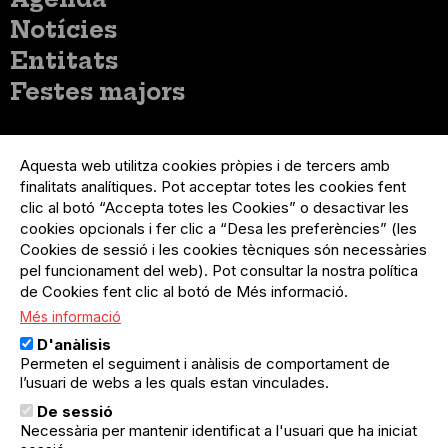
principal
Notícies
Entitats
Festes majors
Menú
Inicia sessió
del
Aquesta web utilitza cookies pròpies i de tercers amb
Menú
Registre organització
compte
finalitats analítiques. Pot acceptar totes les cookies fent
usuari
d'usuari
clic al botó “Accepta totes les Cookies” o desactivar les
Menú
Sobre el projecte
no
Peu
cookies opcionals i fer clic a “Desa les preferències” (les
loggat
Preguntes freqüents
Cookies de sessió i les cookies tècniques són necessàries
Contacte
pel funcionament del web). Pot consultar la nostra política
de Cookies fent clic al botó de Més informació.
Més informació
Menú
Política de privacitat
D'anàlisis
Legal
Avís legal
Permeten el seguiment i anàlisis de comportament de
Política de cookies
l’usuari de webs a les quals estan vinculades.
De sessió
El Quèdequè no es fa responsable de les activitats
Necessària per mantenir identificat a l'usuari que ha iniciat
programades; en són responsables els col·lectius
organitzadors.