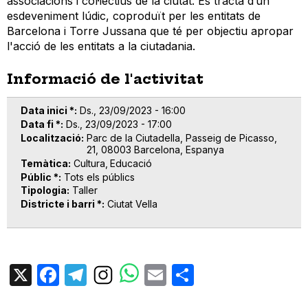
associacions i col·lectius de la ciutat. Es tracta d’un
esdeveniment lúdic, coproduït per les entitats de
Barcelona i Torre Jussana que té per objectiu apropar
l'acció de les entitats a la ciutadania.
Informació de l'activitat
Data inici *
Ds., 23/09/2023 - 16:00
Data fi *
Ds., 23/09/2023 - 17:00
Localització
Parc de la Ciutadella, Passeig de Picasso,
21, 08003 Barcelona, Espanya
Temàtica
Cultura
Educació
Públic *
Tots els públics
Tipologia
Taller
Districte i barri *
Ciutat Vella
X
Facebook
Telegram
Email
Share