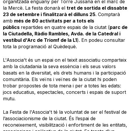
organitzada enguany per Torre Jussana en el marc de
la Mercè. La festa donarà el
tret de sortida el dissabte
23 de setembre i finalitzarà el dilluns 25
. Comptarà
amb
més de 80 activitats per a tots els
públics
repartides en quatre espais de la ciutat (
parc de
la Ciutadella, Ràdio Rambles, Avda. de la Catedral i
vestíbul d'Arc de Triomf de la L1
). En podeu consultar
tota la programació al Quèdequè.
L'Associa't és un espai on el teixit associatiu comparteix
amb la ciutadania la seva essència i els seus valors
basats en la diversitat, els drets humans i la participació
comunitària. Els veïns i veïnes de la ciutat hi poden
trobar propostes de tota mena i per a totes les edats:
jocs educatius, espectacles, concerts i espais de suport
mutu.
La Festa de l'Associa't té la voluntat de ser el festival de
l’associacionisme de la ciutat. És l’espai de
reconeixement, visibilització i enfortiment de les entitats,