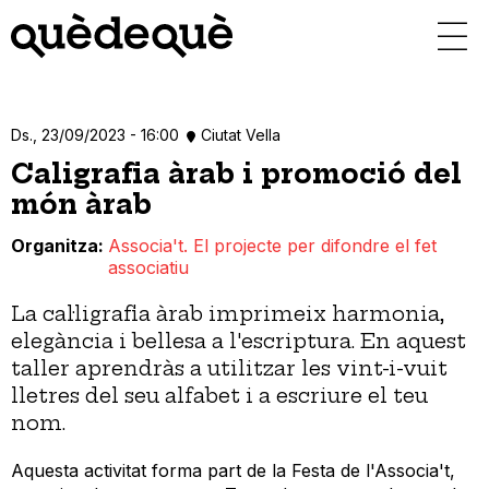
Vés
al
contingut
Ds., 23/09/2023 - 16:00
Ciutat Vella
Caligrafia àrab i promoció del
món àrab
Organitza
Associa't. El projecte per difondre el fet
associatiu
La cal·ligrafia àrab imprimeix harmonia,
elegància i bellesa a l'escriptura. En aquest
taller aprendràs a utilitzar les vint-i-vuit
lletres del seu alfabet i a escriure el teu
nom.
Aquesta activitat forma part de la Festa de l'Associa't,