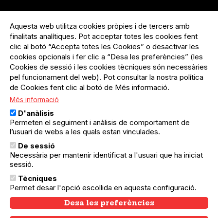
Menú
Inicia sessió
del
Aquesta web utilitza cookies pròpies i de tercers amb
Menú
Registre organització
compte
finalitats analítiques. Pot acceptar totes les cookies fent
usuari
d'usuari
Menú
Sobre el projecte
clic al botó “Accepta totes les Cookies” o desactivar les
no
Peu
cookies opcionals i fer clic a “Desa les preferències” (les
loggat
Preguntes freqüents
Cookies de sessió i les cookies tècniques són necessàries
Contacte
pel funcionament del web). Pot consultar la nostra política
de Cookies fent clic al botó de Més informació.
Més informació
Menú
Política de privacitat
D'anàlisis
Legal
Avís legal
Permeten el seguiment i anàlisis de comportament de
Política de cookies
l’usuari de webs a les quals estan vinculades.
De sessió
El Quèdequè no es fa responsable de les activitats
Necessària per mantenir identificat a l'usuari que ha iniciat
programades; en són responsables els col·lectius
organitzadors.
sessió.
Tècniques
© Quedequè, 2025
Permet desar l'opció escollida en aquesta configuració.
Desa les preferències