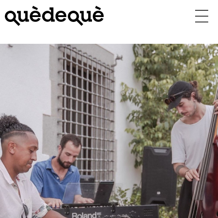
Vés
al
contingut