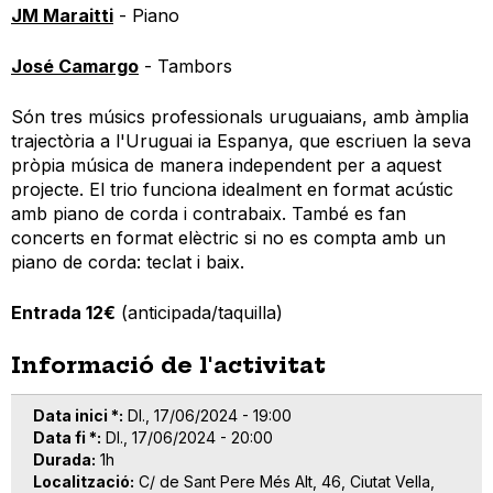
JM Maraitti
- Piano
José Camargo
- Tambors
Són tres músics professionals uruguaians, amb àmplia
trajectòria a l'Uruguai ia Espanya, que escriuen la seva
pròpia música de manera independent per a aquest
projecte. El trio funciona idealment en format acústic
amb piano de corda i contrabaix. També es fan
concerts en format elèctric si no es compta amb un
piano de corda: teclat i baix.
Entrada 12€
(anticipada/taquilla)
Informació de l'activitat
Data inici *
Dl., 17/06/2024 - 19:00
Data fi *
Dl., 17/06/2024 - 20:00
Durada
1h
Localització
C/ de Sant Pere Més Alt, 46, Ciutat Vella,