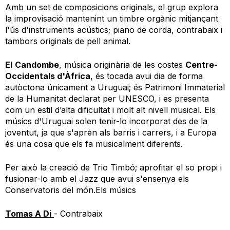
Amb un set de composicions originals, el grup explora
la improvisació mantenint un timbre orgànic mitjançant
l'ús d'instruments acústics; piano de corda, contrabaix i
tambors originals de pell animal.
El
Candombe
, música originària de les costes
Centre-
Occidentals d'Àfrica
, és tocada avui dia de forma
autòctona únicament a Uruguai; és Patrimoni Immaterial
de la Humanitat declarat per UNESCO, i es presenta
com un estil d’alta dificultat i molt alt nivell musical. Els
músics d'Uruguai solen tenir-lo incorporat des de la
joventut, ja que s'aprèn als barris i carrers, i a Europa
és una cosa que els fa musicalment diferents.
Per això la creació de Trio Timbó; aprofitar el so propi i
fusionar-lo amb el Jazz que avui s'ensenya els
Conservatoris del món.Els músics
Tomas A Di
- Contrabaix