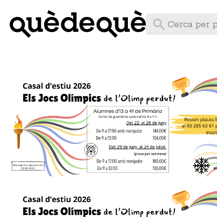
Vés
al
contingut