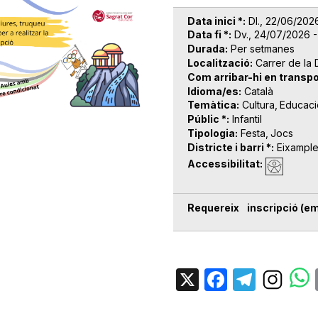
Data inici *
Dl., 22/06/202
Data fi *
Dv., 24/07/2026 -
Durada
Per setmanes
Localització
Carrer de la
Com arribar-hi en transpo
Idioma/es
Català
Temàtica
Cultura
Educaci
Públic *
Infantil
Tipologia
Festa
Jocs
Districte i barri *
Eixampl
Accessibilitat
Requereix inscripció (em
X
Facebo
Tele