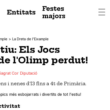
Festes
s
Entitats
majors
ample
La Dreta de l'Eixample
tiu: Els Jocs
de l'Olimp perdut!
Sagrat Cor Diputació
ns i nenes d'I3 fins a 4t de Primària.
ics més esbojarrats i divertits de tot l'estiu!
ctivitat