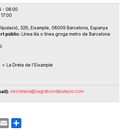
6 - 08:00
 17:00
 Diputació, 326, Eixample, 08009 Barcelona, Espanya
rt públic
Línea lila o línea groga metro de Barcelona
ó
e
La Dreta de l'Eixample
secretaria@sagratcordiputacio.com
ail)
ok
gram
Email
Share