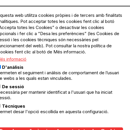
questa web utilitza cookies pròpies i de tercers amb finalitats
nalítiques. Pot acceptar totes les cookies fent clic al botó
Accepta totes les Cookies” o desactivar les cookies
Menú
Política de privacitat
pcionals i fer clic a “Desa les preferències” (les Cookies de
Legal
Avís legal
essió i les cookies tècniques són necessàries pel
Política de cookies
uncionament del web). Pot consultar la nostra política de
ookies fent clic al botó de Més informació.
El Quèdequè no es fa
és informació
responsable de les activitats
programades; en són
D'anàlisis
responsables els col·lectius
ermeten el seguiment i anàlisis de comportament de l’usuari
organitzadors.
e webs a les quals estan vinculades.
ació
De sessió
© Quedequè, 2025
ecessària per mantenir identificat a l'usuari que ha iniciat
essió.
nts
Tècniques
ermet desar l'opció escollida en aquesta configuració.