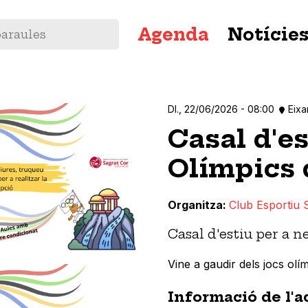
Navegació
Agenda
Notície
principal
Dl., 22/06/2026 - 08:00
Eix
Casal d'es
Olímpics 
Organitza
Club Esportiu 
Casal d'estiu per a ne
Vine a gaudir dels jocs olímp
Informació de l'a