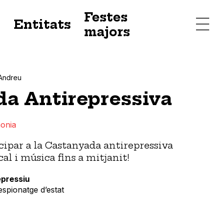
Festes
s
Entitats
majors
Andreu
a Antirepressiva
onia
ipar a la Castanyada antirepressiva
l i música fins a mitjanit!
epressiu
espionatge d’estat