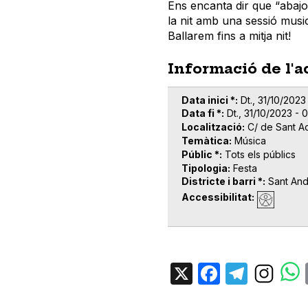
Ens encanta dir que “abajo 
la nit amb una sessió musica
Ballarem fins a mitja nit!
Informació de l'a
Data inici *
Dt., 31/10/2023
Data fi *
Dt., 31/10/2023 - 
Localització
C/ de Sant A
Temàtica
Música
Públic *
Tots els públics
Tipologia
Festa
Districte i barri *
Sant An
Accessibilitat
X
Facebo
Tele