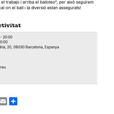
el trabajo i arriba el bailoteo“, per això seguirem
l on el ball i la diversió estan assegurats!
ctivitat
 - 20:00
00:00
drià, 20, 08030 Barcelona, Espanya
dreu
ok
gram
Email
Share