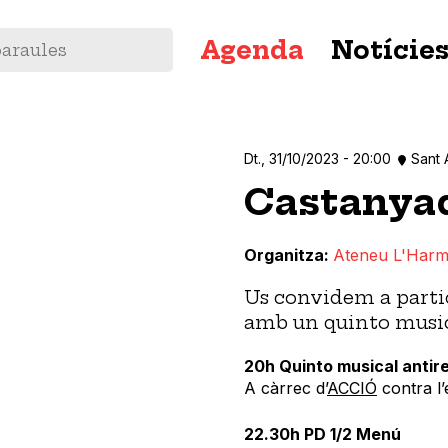
Navegació
Agenda
Notície
principal
Dt., 31/10/2023 - 20:00
Sant 
Castanyad
Organitza
Ateneu L'Harm
Us convidem a partic
amb un quinto musica
20h Quinto musical antir
A càrrec d’
ACCIÓ
contra l’
22.30h PD 1/2 Menú