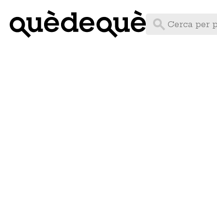
Vés
al
contingut