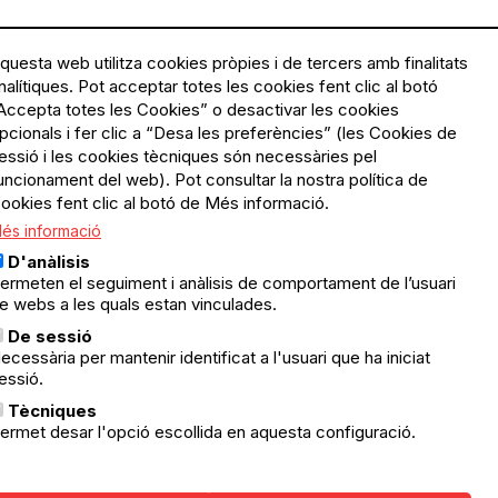
questa web utilitza cookies pròpies i de tercers amb finalitats
nalítiques. Pot acceptar totes les cookies fent clic al botó
Accepta totes les Cookies” o desactivar les cookies
Menú
Política de privacitat
pcionals i fer clic a “Desa les preferències” (les Cookies de
Legal
Avís legal
essió i les cookies tècniques són necessàries pel
Política de cookies
uncionament del web). Pot consultar la nostra política de
ookies fent clic al botó de Més informació.
El Quèdequè no es fa
és informació
responsable de les activitats
programades; en són
D'anàlisis
responsables els col·lectius
ermeten el seguiment i anàlisis de comportament de l’usuari
organitzadors.
e webs a les quals estan vinculades.
ació
De sessió
© Quedequè, 2025
ecessària per mantenir identificat a l'usuari que ha iniciat
essió.
nts
Tècniques
ermet desar l'opció escollida en aquesta configuració.