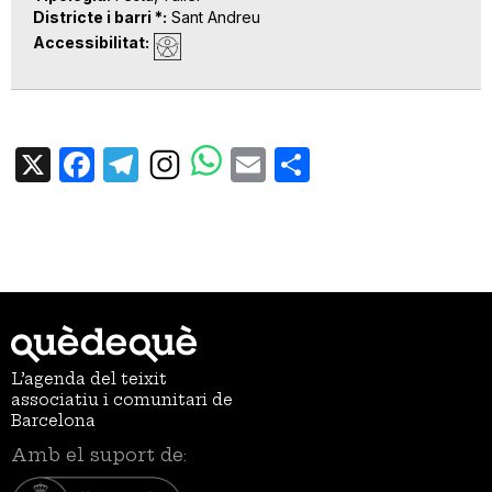
Districte i barri *
Sant Andreu
Accessibilitat
X
Facebook
Telegram
Email
Share
L’agenda del teixit
associatiu i comunitari de
Barcelona
Amb el suport de: