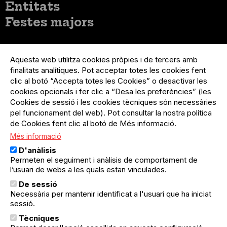
Entitats
Festes majors
Menú
Inicia sessió
del
Aquesta web utilitza cookies pròpies i de tercers amb
Menú
Registre organització
compte
finalitats analítiques. Pot acceptar totes les cookies fent
usuari
d'usuari
Menú
Sobre el projecte
clic al botó “Accepta totes les Cookies” o desactivar les
no
Peu
cookies opcionals i fer clic a “Desa les preferències” (les
loggat
Preguntes freqüents
Cookies de sessió i les cookies tècniques són necessàries
Contacte
pel funcionament del web). Pot consultar la nostra política
de Cookies fent clic al botó de Més informació.
Més informació
Menú
Política de privacitat
D'anàlisis
Legal
Avís legal
Permeten el seguiment i anàlisis de comportament de
Política de cookies
l’usuari de webs a les quals estan vinculades.
De sessió
El Quèdequè no es fa responsable de les activitats
Necessària per mantenir identificat a l'usuari que ha iniciat
programades; en són responsables els col·lectius
organitzadors.
sessió.
Tècniques