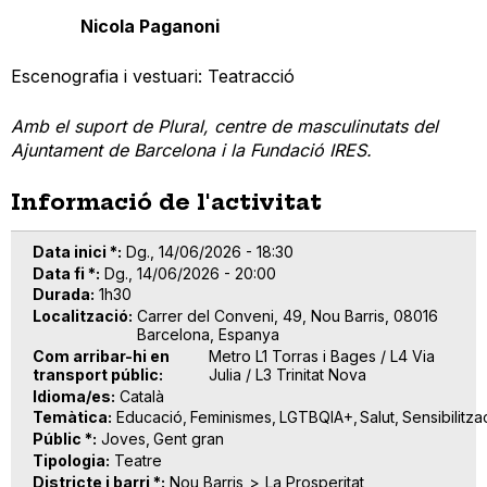
Nicola Paganoni
Escenografia i vestuari: Teatracció
Amb el suport de Plural, centre de masculinutats del
Ajuntament de Barcelona i la Fundació IRES.
Informació de l'activitat
Data inici *
Dg., 14/06/2026 - 18:30
Data fi *
Dg., 14/06/2026 - 20:00
Durada
1h30
Localització
Carrer del Conveni, 49, Nou Barris, 08016
Barcelona, Espanya
Com arribar-hi en
Metro L1 Torras i Bages / L4 Via
transport públic
Julia / L3 Trinitat Nova
Idioma/es
Català
Temàtica
Educació
Feminismes
LGTBQIA+
Salut
Sensibilitza
Públic *
Joves
Gent gran
Tipologia
Teatre
Districte i barri *
Nou Barris
La Prosperitat