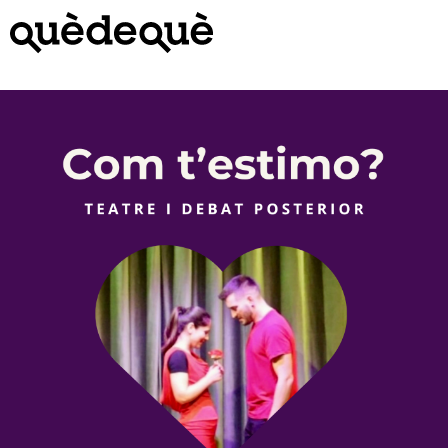
Vés
al
contingut