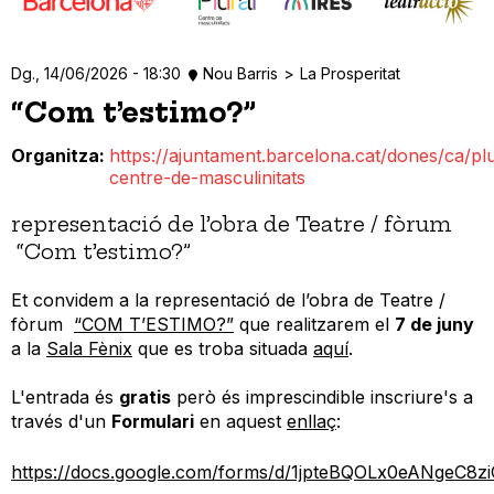
Dg., 14/06/2026 - 18:30
Nou Barris
La Prosperitat
“Com t’estimo?”
Organitza
https://ajuntament.barcelona.cat/dones/ca/plu
centre-de-masculinitats
representació de l’obra de Teatre / fòrum
“Com t’estimo?”
Et convidem a la representació de l’obra de Teatre /
fòrum
“COM T’ESTIMO?”
que realitzarem el
7 de juny
a la
Sala Fènix
que es troba situada
aquí
.
L'entrada és
gratis
però és imprescindible inscriure's a
través d'un
Formulari
en aquest
enllaç
:
https://docs.google.com/forms/d/1jpteBQOLx0eANgeC8