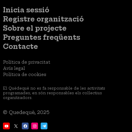
Menú
Inicia sessió
del
Menú
Registre organització
compte
usuari
d'usuari
Menú
Sobre el projecte
no
Peu
loggat
Preguntes freqüents
Contacte
Menú
Política de privacitat
Legal
Avís legal
Política de cookies
El Quèdequè no es fa responsable de les activitats
programades; en són responsables els col·lectius
organitzadors.
© Quedequè, 2025