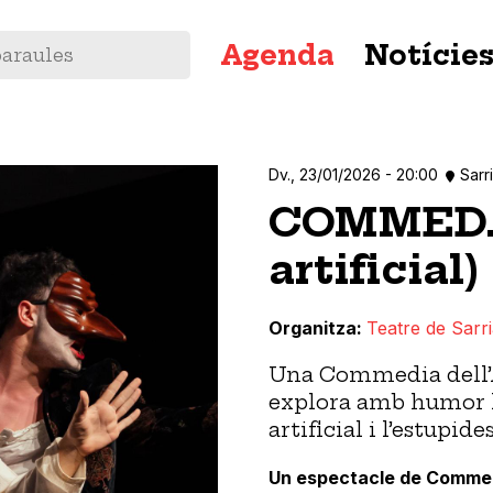
Navegació
Agenda
Notície
principal
Dv., 23/01/2026 - 20:00
Sarr
COMMED.I
artificial)
Organitza
Teatre de Sarr
Una Commedia dell’A
explora amb humor la
artificial i l’estupi
Un espectacle de Commedi