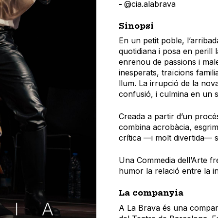
-
@cia.alabrava
Sinopsi
En un petit poble, l’arribada 
quotidiana i posa en perill 
enrenou de passions i mal
inesperats, traïcions famili
llum. La irrupció de la nov
confusió, i culmina en un s
Creada a partir d’un procés
combina acrobàcia, esgrima
crítica —i molt divertida— s
Una Commedia dell’Arte fr
humor la relació entre la int
La companyia
A La Brava és una companyi