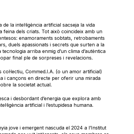
de la intel·ligència artificial sacseja la vida
la feina dels criats. Tot això coincideix amb un
entesos: enamoraments sobtats, retrobaments
ars, duels apassionats i secrets que surten a la
a tecnologia arriba enmig d’un clima d’autèntica
opar final ple de sorpreses i revelacions.
 col·lectiu, Commed.I.A. (o un amor artificial)
 i cançons en directe per oferir una mirada
obre la societat actual.
esca i desbordant d’energia que explora amb
el·ligència artificial i l’estupidesa humana.
a jove i emergent nascuda el 2024 a l’Institut