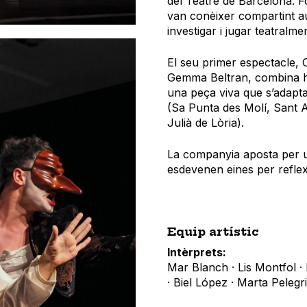
del Teatre de Barcelona. F
van conèixer compartint aul
investigar i jugar teatralmen
El seu primer espectacle, C
Gemma Beltran, combina hum
una peça viva que s’adapta 
(Sa Punta des Molí, Sant 
Julià de Lòria).
La companyia aposta per un 
esdevenen eines per refle
Equip artístic
Intèrprets:
Mar Blanch · Lis Montfol · 
· Biel López · Marta Pelegr