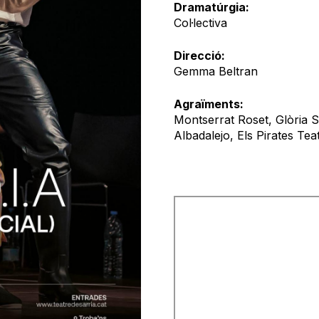
Dramatúrgia:
Col·lectiva
Direcció:
Gemma Beltran
Agraïments:
Montserrat Roset, Glòria 
Albadalejo, Els Pirates Te