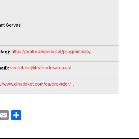
ant Gervasi
https://teatredesarria.cat/programacio/…
laç)
secretaria@teatredesarria.cat
ail)
://www.dinaticket.com/ca/provider/…
ok
gram
Email
Share