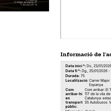
Informació de l'a
Data inici *
Dv., 23/01/202
Data fi *
Dg., 25/01/2026 -
Durada
75
Localització
Carrer Major 
Espanya
Com
Com arribar: El 
arribar-hi
117 de la vila de
en
Catalunya: estaci
transport
S5 Autobusos: V
públic