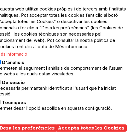
questa web utilitza cookies pròpies i de tercers amb finalitats
nalítiques. Pot acceptar totes les cookies fent clic al botó
Accepta totes les Cookies” o desactivar les cookies
Menú
Política de privacitat
pcionals i fer clic a “Desa les preferències” (les Cookies de
Legal
Avís legal
essió i les cookies tècniques són necessàries pel
Política de cookies
uncionament del web). Pot consultar la nostra política de
ookies fent clic al botó de Més informació.
El Quèdequè no es fa
és informació
responsable de les activitats
programades; en són
D'anàlisis
responsables els col·lectius
ermeten el seguiment i anàlisis de comportament de l’usuari
organitzadors.
e webs a les quals estan vinculades.
ació
De sessió
© Quedequè, 2025
ecessària per mantenir identificat a l'usuari que ha iniciat
essió.
nts
Tècniques
ermet desar l'opció escollida en aquesta configuració.
Desa les preferències
Accepta totes les Cookies
Wi
co