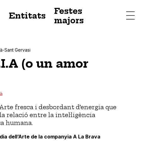
Festes
s
Entitats
majors
ià-Sant Gervasi
.A (o un amor
ià
rte fresca i desbordant d’energia que
 relació entre la intel·ligència
desa humana.
a dell’Arte de la companyia A La Brava