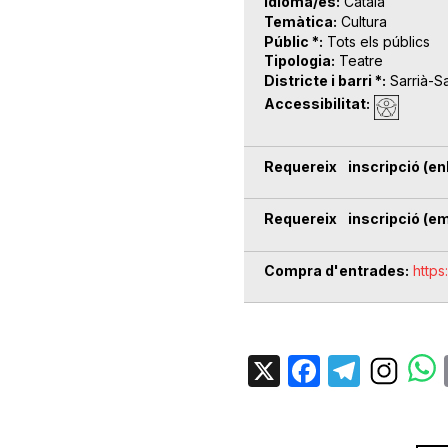
Idioma/es
Català
Temàtica
Cultura
Públic *
Tots els públics
Tipologia
Teatre
Districte i barri *
Sarrià-S
Accessibilitat
Requereix inscripció (enl
Requereix inscripció (em
Compra d'entrades
https
X
Facebo
Tele