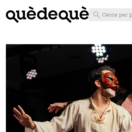
Vés
al
contingut