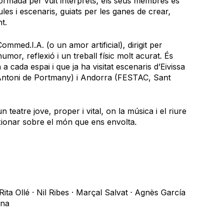
ormada per vuit intèrprets, els seus membres es
es i escenaris, guiats per les ganes de crear,
t.
ommed.I.A. (o un amor artificial), dirigit per
or, reflexió i un treball físic molt acurat. És
a cada espai i que ja ha visitat escenaris d’Eivissa
Antoni de Portmany) i Andorra (FESTAC, Sant
teatre jove, proper i vital, on la música i el riure
xionar sobre el món que ens envolta.
Rita Ollé · Nil Ribes · Marçal Salvat · Agnès García
ina