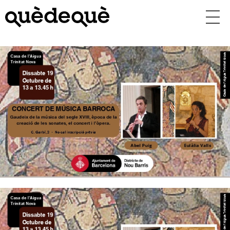
Vés
al
contingut