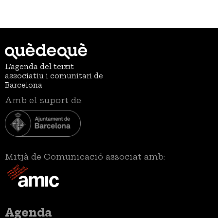
L’agenda del teixit
associatiu i comunitari de
Barcelona
Amb el suport de:
Mitjà de Comunicació associat amb:
Menú
Agenda