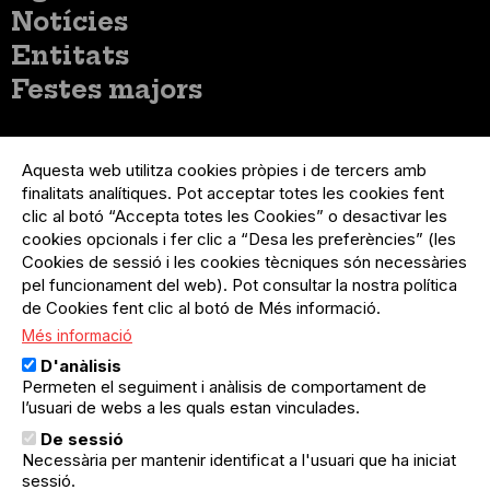
principal
Notícies
Entitats
Festes majors
Menú
Inicia sessió
del
Aquesta web utilitza cookies pròpies i de tercers amb
Menú
Registre organització
compte
finalitats analítiques. Pot acceptar totes les cookies fent
usuari
d'usuari
Menú
Sobre el projecte
clic al botó “Accepta totes les Cookies” o desactivar les
no
Peu
cookies opcionals i fer clic a “Desa les preferències” (les
loggat
Preguntes freqüents
Cookies de sessió i les cookies tècniques són necessàries
Contacte
pel funcionament del web). Pot consultar la nostra política
de Cookies fent clic al botó de Més informació.
Més informació
Menú
Política de privacitat
D'anàlisis
Legal
Avís legal
Permeten el seguiment i anàlisis de comportament de
Política de cookies
l’usuari de webs a les quals estan vinculades.
De sessió
El Quèdequè no es fa responsable de les activitats
Necessària per mantenir identificat a l'usuari que ha iniciat
programades; en són responsables els col·lectius
organitzadors.
sessió.