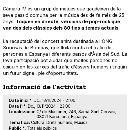
Cámara IV és un grup de metges que gaudeixen de la
seva passió comuna per la música des de fa més de 25
anys.
Toquen en directe, versions de pop-rock que
van des dels clàssics dels 80 fins a temes actuals.
La recaptació del concert anirà destinada a l'ONG
Sonrisas de Bombay, que lluita contra el tràfic de
persones a Espanya i diferents països d'Àsia del Sud. La
teva participació pot ajudar que moltes persones no
caiguin en les xarxes del tràfic d'éssers humans i tinguin
un futur digne i ple d'oportunitats.
Informació de l'activitat
Data inici *
Dc., 13/11/2024 - 21:00
Data fi *
Dc., 13/11/2024 - 23:00
Localització
C/ de Muntaner, 246, Sarrià-Sant Gervasi,
08021 Barcelona, Espanya
Temàtica
Cultura
Drets humans
Música
Públic *
Tots els públics