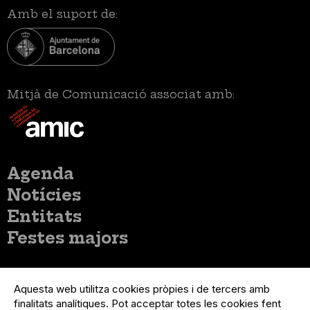
Amb el suport de:
Mitjà de Comunicació associat amb:
Menú
Agenda
principal
Notícies
Entitats
Festes majors
Menú
Inicia sessió
del
Aquesta web utilitza cookies pròpies i de tercers amb
Menú
Registre organització
compte
finalitats analítiques. Pot acceptar totes les cookies fent
usuari