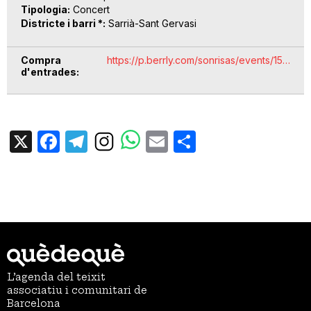
Tipologia
Concert
Districte i barri *
Sarrià-Sant Gervasi
Compra
https://p.berrly.com/sonrisas/events/15…
d'entrades
X
Facebook
Telegram
Email
Share
L’agenda del teixit
associatiu i comunitari de
Barcelona