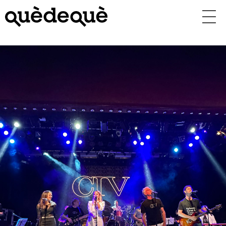
Vés
al
contingut