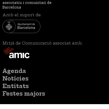
associatiu i comunitari de
Barcelona
Amb el suport de:
Mitjà de Comunicació associat amb:
Menú
Agenda
principal
Notícies
Entitats
Festes majors
Menú
Inicia sessió