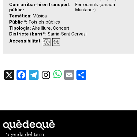
Com arribar-hi en transport
Ferrocarrils (parada
públic
Muntaner)
Temàtica
Música
Públic *
Tots els públics
Tipologia
Aire lliure
Concert
Districte i barri *
Sarrià-Sant Gervasi
Accessibilitat
X
Facebook
Telegram
Email
Share
L’agenda del teixit