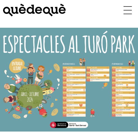
Vés
al
contingut