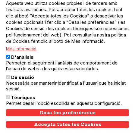
del
Aquesta web utilitza cookies pròpies i de tercers amb
Menú
Registre organització
compte
finalitats analítiques. Pot acceptar totes les cookies fent
usuari
d'usuari
clic al botó “Accepta totes les Cookies” o desactivar les
Menú
Sobre el projecte
no
Peu
cookies opcionals i fer clic a “Desa les preferències” (les
loggat
Preguntes freqüents
Cookies de sessió i les cookies tècniques són necessàries
Contacte
pel funcionament del web). Pot consultar la nostra política
de Cookies fent clic al botó de Més informació.
Més informació
Menú
Política de privacitat
D'anàlisis
Legal
Avís legal
Permeten el seguiment i anàlisis de comportament de
Política de cookies
l’usuari de webs a les quals estan vinculades.
De sessió
El Quèdequè no es fa responsable de les activitats
Necessària per mantenir identificat a l'usuari que ha iniciat
programades; en són responsables els col·lectius
sessió.
organitzadors.
Tècniques
© Quedequè, 2025
Permet desar l'opció escollida en aquesta configuració.
Desa les preferències
Accepta totes les Cookies
Withdraw consent