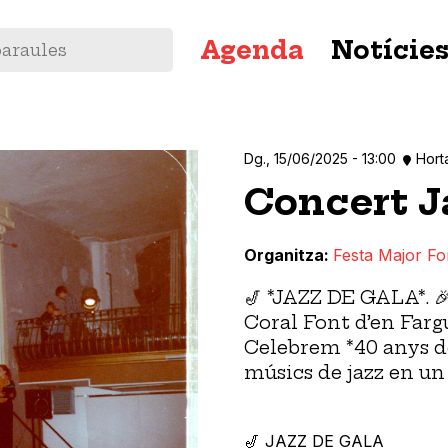
Navegació
Agenda
Notície
principal
Dg., 15/06/2025 - 13:00
Hort
Concert J
Organitza
Festa Major Fo
🎷 *JAZZ DE GALA*. 
Coral Font d’en Farg
Celebrem *40 anys d
músics de jazz en un
🎷 JAZZ DE GALA