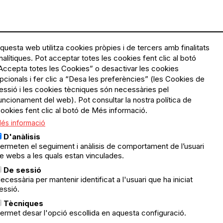
questa web utilitza cookies pròpies i de tercers amb finalitats
nalítiques. Pot acceptar totes les cookies fent clic al botó
Accepta totes les Cookies” o desactivar les cookies
Menú
Política de privacitat
pcionals i fer clic a “Desa les preferències” (les Cookies de
Legal
Avís legal
essió i les cookies tècniques són necessàries pel
Política de cookies
uncionament del web). Pot consultar la nostra política de
ookies fent clic al botó de Més informació.
El Quèdequè no es fa
és informació
responsable de les activitats
programades; en són
D'anàlisis
responsables els col·lectius
ermeten el seguiment i anàlisis de comportament de l’usuari
organitzadors.
e webs a les quals estan vinculades.
ació
De sessió
© Quedequè, 2025
ecessària per mantenir identificat a l'usuari que ha iniciat
essió.
nts
Tècniques
ermet desar l'opció escollida en aquesta configuració.