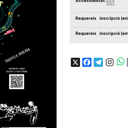
Accessibilitat
Requereix inscripció (enl
Requereix inscripció (em
X
Facebo
Tele