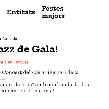
Festes
s
Entitats
majors
a-Guinardó
azz de Gala!
nt d'en Fargues
 Concert del 40è aniversari de la
ues!
onant la nota* amb una banda de deu
 concert molt especial!