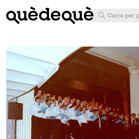
Vés
al
contingut