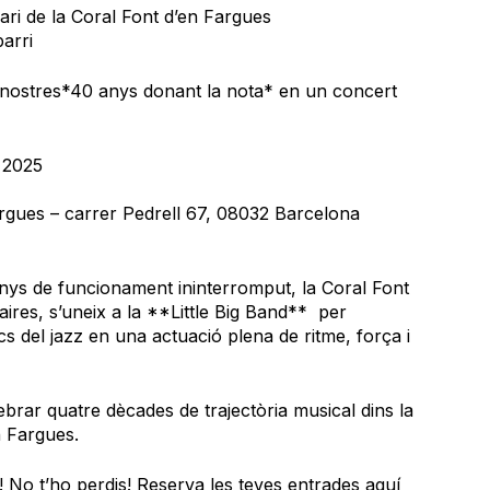
ari de la Coral Font d’en Fargues
barri
 nostres*40 anys donant la nota* en un concert
 2025
argues – carrer Pedrell 67, 08032 Barcelona
nys de funcionament ininterromput, la Coral Font
ires, s’uneix a la **Little Big Band** per
ics del jazz en una actuació plena de ritme, força i
brar quatre dècades de trajectòria musical dins la
n Fargues.
! No t’ho perdis! Reserva les teves entrades aquí