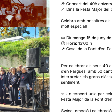
🎉 Concert del 40è anivers
🎶 Dins la Festa Major del 
Celebra amb nosaltres els
molt especial!
📅 Diumenge 15 de juny de
🕐 Hora: 13:00 h
📍 Casal de la Font d’en F
Per celebrar els seus 40 a
d’en Fargues, amb 50 canta
interpretar els grans clàss
sentiment.
✨ Un concert únic per cele
Festa Major de la Font d’e
Swing, emoció i celebració