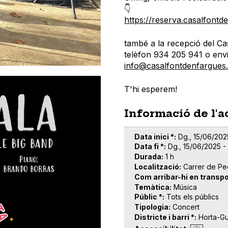
👇
https://reserva.casalfontd
també a la recepció del Cas
telèfon 934 205 941 o envi
info@casalfontdenfargues.
T'hi esperem!
Informació de l'a
Data inici *
Dg., 15/06/202
Data fi *
Dg., 15/06/2025 -
Durada
1 h
Localització
Carrer de Pe
Com arribar-hi en transpo
Temàtica
Música
Públic *
Tots els públics
Tipologia
Concert
Districte i barri *
Horta-G