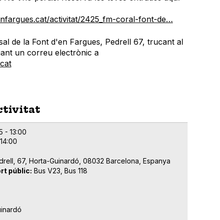
enfargues.cat/activitat/2425_fm-coral-font-de…
al de la Font d'en Fargues, Pedrell 67, trucant al
ant un correu electrònic a
cat
ctivitat
5 - 13:00
 14:00
drell, 67, Horta-Guinardó, 08032 Barcelona, Espanya
rt públic
Bus V23, Bus 118
uinardó