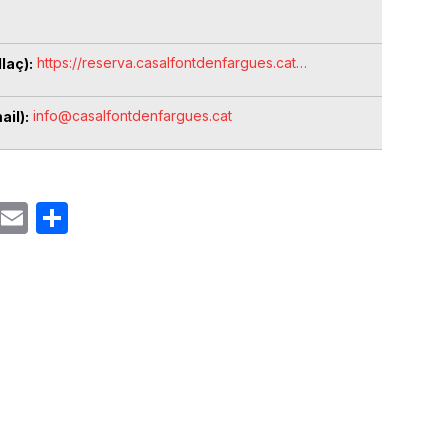
https://reserva.casalfontdenfargues.cat…
laç)
info@casalfontdenfargues.cat
ail)
ok
gram
Email
Share