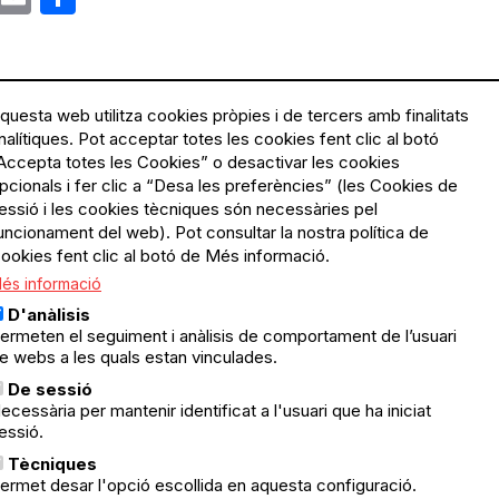
questa web utilitza cookies pròpies i de tercers amb finalitats
nalítiques. Pot acceptar totes les cookies fent clic al botó
Accepta totes les Cookies” o desactivar les cookies
Menú
Política de privacitat
pcionals i fer clic a “Desa les preferències” (les Cookies de
Legal
Avís legal
essió i les cookies tècniques són necessàries pel
Política de cookies
uncionament del web). Pot consultar la nostra política de
ookies fent clic al botó de Més informació.
El Quèdequè no es fa
és informació
responsable de les activitats
programades; en són
D'anàlisis
responsables els col·lectius
ermeten el seguiment i anàlisis de comportament de l’usuari
organitzadors.
e webs a les quals estan vinculades.
ació
De sessió
© Quedequè, 2025
ecessària per mantenir identificat a l'usuari que ha iniciat
essió.
nts
Tècniques
ermet desar l'opció escollida en aquesta configuració.