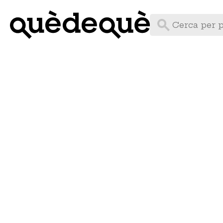
Vés
al
contingut