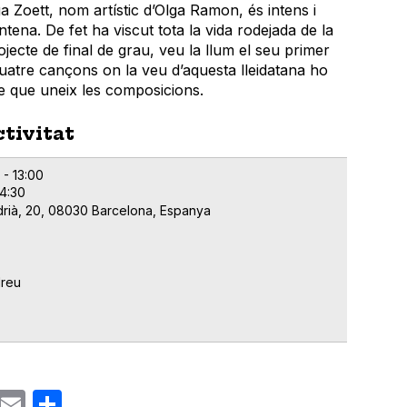
a Zoett, nom artístic d’Olga Ramon, és intens i
intena. De fet ha viscut tota la vida rodejada de la
jecte de final de grau, veu la llum el seu primer
Quatre cançons on la veu d’aquesta lleidatana ho
xe que uneix les composicions.
ctivitat
 - 13:00
14:30
drià, 20, 08030 Barcelona, Espanya
dreu
ok
gram
Email
Share