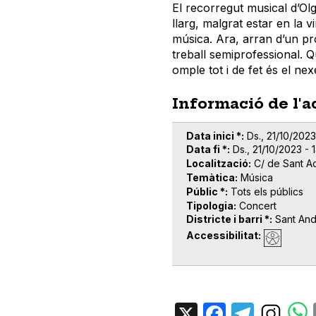
El recorregut musical d’Olg
llarg, malgrat estar en la v
música. Ara, arran d’un pro
treball semiprofessional. 
omple tot i de fet és el ne
Informació de l'a
Data inici *
Ds., 21/10/2023
Data fi *
Ds., 21/10/2023 - 
Localització
C/ de Sant A
Temàtica
Música
Públic *
Tots els públics
Tipologia
Concert
Districte i barri *
Sant An
Accessibilitat
X
Facebo
Tele