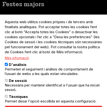
Festes majors
Menú
Inicia sessió
del
Aquesta web utilitza cookies pròpies i de tercers amb
Menú
Registre organització
compte
finalitats analítiques. Pot acceptar totes les cookies fent
usuari
d'usuari
Menú
Sobre el projecte
clic al botó “Accepta totes les Cookies” o desactivar les
no
Peu
cookies opcionals i fer clic a “Desa les preferències” (les
loggat
Preguntes freqüents
Cookies de sessió i les cookies tècniques són necessàries
Contacte
pel funcionament del web). Pot consultar la nostra política
de Cookies fent clic al botó de Més informació.
Més informació
Menú
Política de privacitat
D'anàlisis
Legal
Avís legal
Permeten el seguiment i anàlisis de comportament de
Política de cookies
l’usuari de webs a les quals estan vinculades.
De sessió
El Quèdequè no es fa responsable de les activitats
Necessària per mantenir identificat a l'usuari que ha iniciat
programades; en són responsables els col·lectius
organitzadors.
sessió.
Tècniques
© Quedequè, 2025
Permet desar l'opció escollida en aquesta configuració.