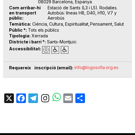
08029 Barcelona, Espanya
Com arribar-hi
Estació de Sants (L3 i L5). Rodalies.
en transport
Autobús: líneas H8, D40, H10, V7 y
públic
Aerobús
Temàtica
Ciència
Cultura
Espiritualitat
Pensament
Salut
Públic *
Tots els públics
Tipologia
Xerrada
Districte i barri *
Sants-Montjuïc
Accessibilitat
info@logosofia.org.es
Requereix inscripció (email)
X
Facebook
Telegram
Email
Share