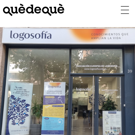
Vés
al
contingut