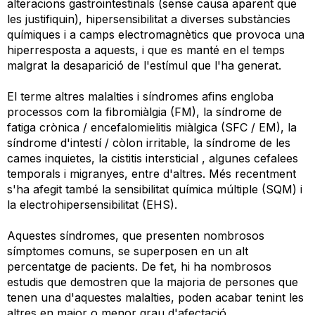
alteracions gastrointestinals (sense causa aparent que
les justifiquin), hipersensibilitat a diverses substàncies
químiques i a camps electromagnètics que provoca una
hiperresposta a aquests, i que es manté en el temps
malgrat la desaparició de l'estímul que l'ha generat.
El terme altres malalties i síndromes afins engloba
processos com la fibromiàlgia (FM), la síndrome de
fatiga crònica / encefalomielitis miàlgica (SFC / EM), la
síndrome d'intestí / còlon irritable, la síndrome de les
cames inquietes, la cistitis intersticial , algunes cefalees
temporals i migranyes, entre d'altres. Més recentment
s'ha afegit també la sensibilitat química múltiple (SQM) i
la electrohipersensibilitat (EHS).
Aquestes síndromes, que presenten nombrosos
símptomes comuns, se superposen en un alt
percentatge de pacients. De fet, hi ha nombrosos
estudis que demostren que la majoria de persones que
tenen una d'aquestes malalties, poden acabar tenint les
altres en major o menor grau d'afectació.