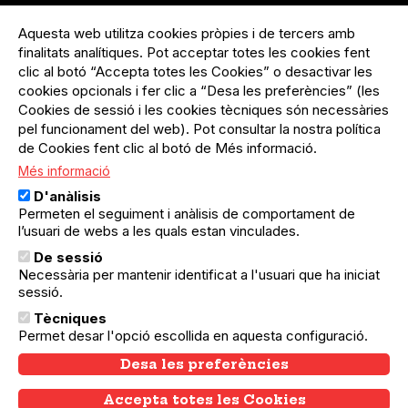
Menú
Inicia sessió
del
Aquesta web utilitza cookies pròpies i de tercers amb
Menú
Registre organització
compte
finalitats analítiques. Pot acceptar totes les cookies fent
usuari
d'usuari
Menú
Sobre el projecte
clic al botó “Accepta totes les Cookies” o desactivar les
no
Peu
cookies opcionals i fer clic a “Desa les preferències” (les
loggat
Preguntes freqüents
Cookies de sessió i les cookies tècniques són necessàries
Contacte
pel funcionament del web). Pot consultar la nostra política
de Cookies fent clic al botó de Més informació.
Més informació
Menú
Política de privacitat
D'anàlisis
Legal
Avís legal
Permeten el seguiment i anàlisis de comportament de
Política de cookies
l’usuari de webs a les quals estan vinculades.
De sessió
El Quèdequè no es fa responsable de les activitats
Necessària per mantenir identificat a l'usuari que ha iniciat
programades; en són responsables els col·lectius
organitzadors.
sessió.
Tècniques
© Quedequè, 2025
Permet desar l'opció escollida en aquesta configuració.
Desa les preferències
Accepta totes les Cookies
Withdraw consent