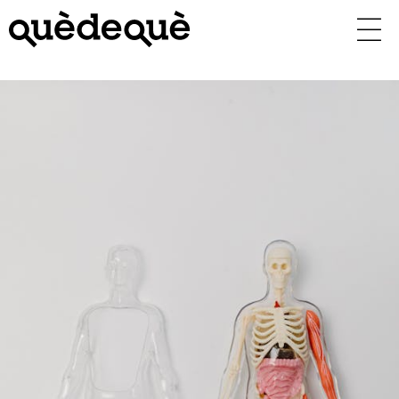
Vés
al
contingut