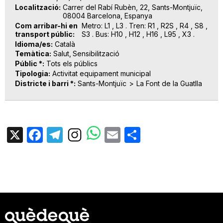
Localització
Carrer del Rabí Rubèn, 22, Sants-Montjuïc,
08004 Barcelona, Espanya
Com arribar-hi en
Metro: L1 , L3 . Tren: R1 , R2S , R4 , S8 ,
transport públic
S3 . Bus: H10 , H12 , H16 , L95 , X3 .
Idioma/es
Català
Temàtica
Salut
Sensibilització
Públic *
Tots els públics
Tipologia
Activitat equipament municipal
Districte i barri *
Sants-Montjuïc
La Font de la Guatlla
X
Facebook
Telegram
Email
Share