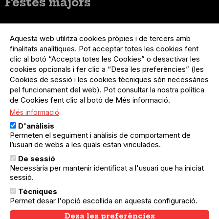
Festes majors
Menú
Inicia sessió
del
Aquesta web utilitza cookies pròpies i de tercers amb
Menú
Registre organització
compte
finalitats analítiques. Pot acceptar totes les cookies fent
usuari
d'usuari
Menú
Sobre el projecte
clic al botó “Accepta totes les Cookies” o desactivar les
no
Peu
cookies opcionals i fer clic a “Desa les preferències” (les
loggat
Preguntes freqüents
Cookies de sessió i les cookies tècniques són necessàries
Contacte
pel funcionament del web). Pot consultar la nostra política
de Cookies fent clic al botó de Més informació.
Més informació
Menú
Política de privacitat
D'anàlisis
Legal
Avís legal
Permeten el seguiment i anàlisis de comportament de
Política de cookies
l’usuari de webs a les quals estan vinculades.
De sessió
El Quèdequè no es fa responsable de les activitats
Necessària per mantenir identificat a l'usuari que ha iniciat
programades; en són responsables els col·lectius
organitzadors.
sessió.
Tècniques
© Quedequè, 2025
Permet desar l'opció escollida en aquesta configuració.
Desa les preferències