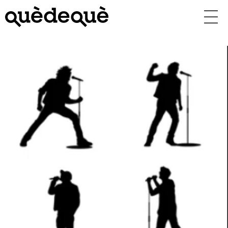
Vés
al
contingut