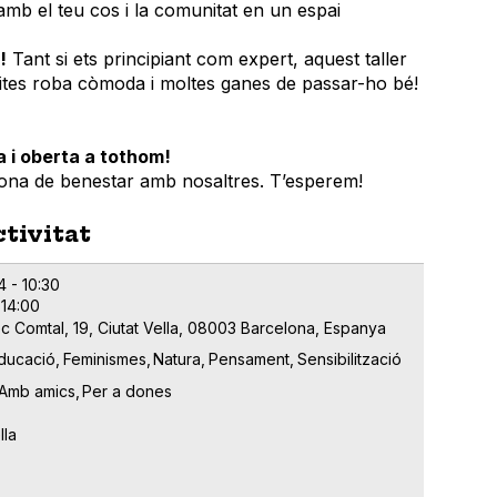
mb el teu cos i la comunitat en un espai
!
Tant si ets principiant com expert, aquest taller
ites roba còmoda i moltes ganes de passar-ho bé!
a i oberta a tothom!
ona de benestar amb nosaltres. T’esperem!
ctivitat
4 - 10:30
 14:00
c Comtal, 19, Ciutat Vella, 08003 Barcelona, Espanya
ducació
Feminismes
Natura
Pensament
Sensibilització
Amb amics
Per a dones
lla