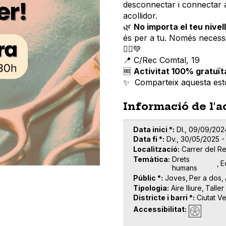
desconnectar i connectar a
acollidor.
🌿
No importa el teu nivell
és per a tu. Només necess
🧘‍♂️💚
📍 C/Rec Comtal, 19
🆓
Activitat 100% gratuït
✨ Comparteix aquesta est
Informació de l'a
Data inici *
Dl., 09/09/202
Data fi *
Dv., 30/05/2025 -
Localització
Carrer del Re
Temàtica
Drets
E
humans
Públic *
Joves
Per a dos
Tipologia
Aire lliure
Taller
Districte i barri *
Ciutat Ve
Accessibilitat