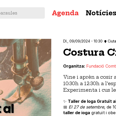
Navegació
Agenda
Notície
principal
Dl., 09/09/2024 - 10:30
Ciuta
Costura C
Organitza
Fundació Comt
Vine i aprèn a cosir 
10:30h a 12:30h a l'e
Experimenta i cus le
✨
Taller de Ioga Gratuït al
📅
El 27 de setembre
, de 1
taller de ioga
gratuït i obe