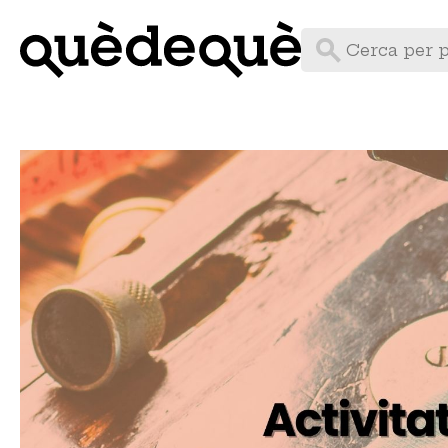
Vés
al
contingut