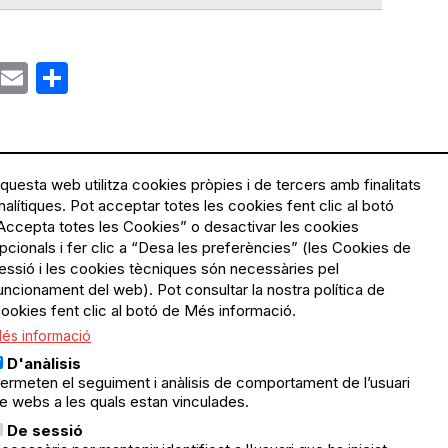
ok
gram
Email
Share
questa web utilitza cookies pròpies i de tercers amb finalitats
nalítiques. Pot acceptar totes les cookies fent clic al botó
Accepta totes les Cookies” o desactivar les cookies
Menú
Política de privacitat
pcionals i fer clic a “Desa les preferències” (les Cookies de
Legal
Avís legal
essió i les cookies tècniques són necessàries pel
Política de cookies
uncionament del web). Pot consultar la nostra política de
ookies fent clic al botó de Més informació.
El Quèdequè no es fa
és informació
responsable de les activitats
programades; en són
D'anàlisis
responsables els col·lectius
ermeten el seguiment i anàlisis de comportament de l’usuari
organitzadors.
e webs a les quals estan vinculades.
ació
De sessió
© Quedequè, 2025