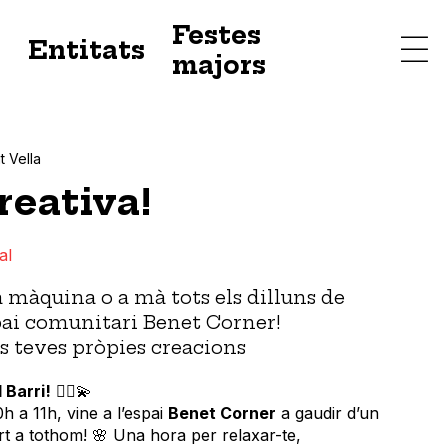
Festes
s
Entitats
majors
t Vella
reativa!
al
a màquina o a mà tots els dilluns de
spai comunitari Benet Corner!
s teves pròpies creacions
 Barri!
🧘‍♀️💫
0h a 11h, vine a l’espai
Benet Corner
a gaudir d’un
rt a tothom! 🌸 Una hora per relaxar-te,