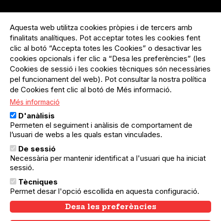
Menú
Inicia sessió
del
Aquesta web utilitza cookies pròpies i de tercers amb
Menú
Registre organització
compte
finalitats analítiques. Pot acceptar totes les cookies fent
usuari
d'usuari
Menú
Sobre el projecte
clic al botó “Accepta totes les Cookies” o desactivar les
no
Peu
cookies opcionals i fer clic a “Desa les preferències” (les
loggat
Preguntes freqüents
Cookies de sessió i les cookies tècniques són necessàries
Contacte
pel funcionament del web). Pot consultar la nostra política
de Cookies fent clic al botó de Més informació.
Més informació
Menú
Política de privacitat
D'anàlisis
Legal
Avís legal
Permeten el seguiment i anàlisis de comportament de
Política de cookies
l’usuari de webs a les quals estan vinculades.
De sessió
El Quèdequè no es fa responsable de les activitats
Necessària per mantenir identificat a l'usuari que ha iniciat
programades; en són responsables els col·lectius
organitzadors.
sessió.
Tècniques
© Quedequè, 2025
Permet desar l'opció escollida en aquesta configuració.
Desa les preferències