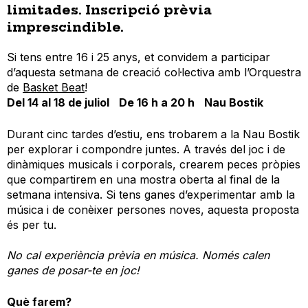
limitades. Inscripció prèvia
imprescindible.
Si tens entre 16 i 25 anys, et convidem a participar
d’aquesta setmana de creació col·lectiva amb l’Orquestra
de
Basket Beat
!
Del 14 al 18 de juliol De 16 h a 20 h Nau Bostik
Durant cinc tardes d’estiu, ens trobarem a la Nau Bostik
per explorar i compondre juntes. A través del joc i de
dinàmiques musicals i corporals, crearem peces pròpies
que compartirem en una mostra oberta al final de la
setmana intensiva. Si tens ganes d’experimentar amb la
música i de conèixer persones noves, aquesta proposta
és per tu.
No cal experiència prèvia en música. Només calen
ganes de posar-te en joc!
Què farem?