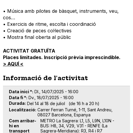
• Música amb pilotes de bàsquet, instruments, veu,
cos…
• Exercicis de ritme, escolta i coordinació
• Creació de peces col·lectives
• Mostra final oberta al públic
ACTIVITAT GRATUÏTA
Places limitades. Inscripció prèvia imprescindible.
> AQUÍ <
Informació de l'activitat
Data inici *
Dl., 14/07/2025 - 16:00
Data fi *
Dv., 18/07/2025 - 16:00
Durada
Del 14 al 18 de juliol (de 16 h a 20 h)
Localització
Carrer Ferran Turné, 1-11, Sant Andreu,
08027 Barcelona, Espanya
Com arribar-
METRO La Sagrera: L1, L5, L9N, L10N -
hi en
BUS: H8, 34, V29, V31 - RENFE (La
transport
Sagrera-Meridiana): R3, R4 i R7