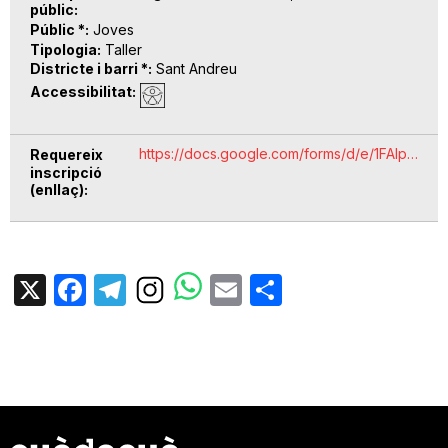
públic
Públic *
Joves
Tipologia
Taller
Districte i barri *
Sant Andreu
Accessibilitat
https://docs.google.com/forms/d/e/1FAIp…
Requereix
inscripció
(enllaç)
X
Facebook
Telegram
Email
Share