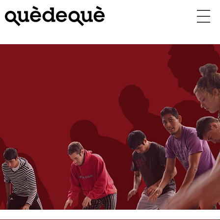
Vés
al
contingut