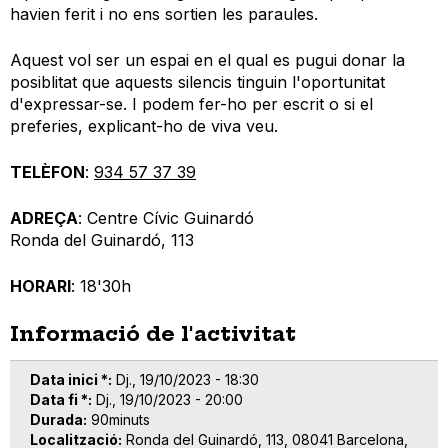
havien ferit i no ens sortien les paraules.
Aquest vol ser un espai en el qual es pugui donar la
posiblitat que aquests silencis tinguin l'oportunitat
d'expressar-se. I podem fer-ho per escrit o si el
preferies, explicant-ho de viva veu.
TELÈFON
:
934 57 37 39
ADREÇA
: Centre Cívic Guinardó
Ronda del Guinardó, 113
HORARI
: 18'30h
Informació de l'activitat
Data inici *
Dj., 19/10/2023 - 18:30
Data fi *
Dj., 19/10/2023 - 20:00
Durada
90minuts
Localització
Ronda del Guinardó, 113, 08041 Barcelona,