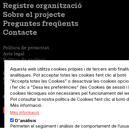
del
Menú
Registre organització
compte
usuari
d'usuari
Menú
Sobre el projecte
no
Peu
loggat
Preguntes freqüents
Contacte
Menú
Política de privacitat
Legal
Avís legal
Política de cookies
Aquesta web utilitza cookies pròpies i de tercers amb finalit
El Quèdequè no es fa responsable de les activitats
analítiques. Pot acceptar totes les cookies fent clic al botó
programades; en són responsables els col·lectius
“Accepta totes les Cookies” o desactivar les cookies opcio
organitzadors.
i fer clic a “Desa les preferències” (les Cookies de sessió i 
cookies tècniques són necessàries pel funcionament del w
© Quedequè, 2025
Pot consultar la nostra política de Cookies fent clic al botó 
Més informació.
Més informació
D'anàlisis
Permeten el seguiment i anàlisis de comportament de l’usuar