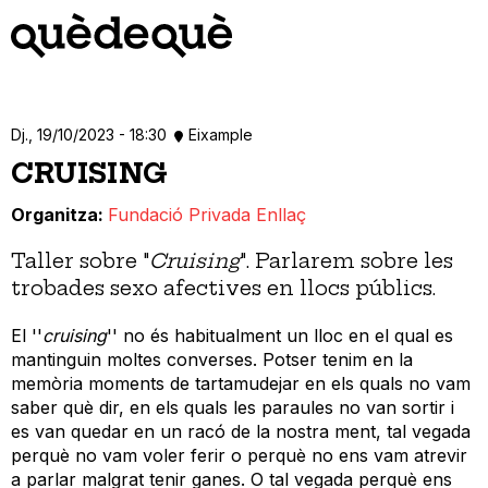
Vés
al
contingut
Dj., 19/10/2023 - 18:30
Eixample
CRUISING
Organitza
Fundació Privada Enllaç
Taller sobre "
Cruising
". Parlarem sobre les
trobades sexo afectives en llocs públics.
El ''
cruising
'' no és habitualment un lloc en el qual es
mantinguin moltes converses. Potser tenim en la
memòria moments de tartamudejar en els quals no vam
saber què dir, en els quals les paraules no van sortir i
es van quedar en un racó de la nostra ment, tal vegada
perquè no vam voler ferir o perquè no ens vam atrevir
a parlar malgrat tenir ganes. O tal vegada perquè ens