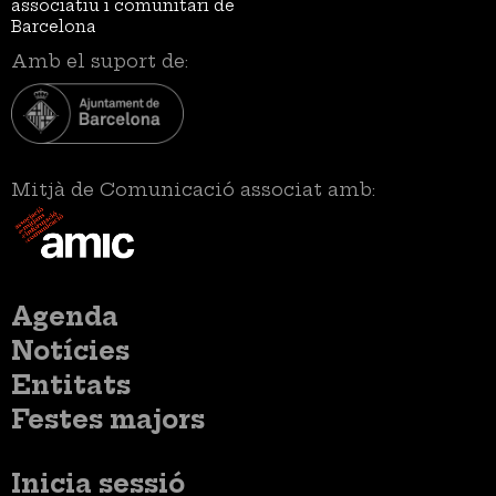
associatiu i comunitari de
Barcelona
Amb el suport de:
Mitjà de Comunicació associat amb:
Menú
Agenda
principal
Notícies
Entitats
Festes majors
Menú
Inicia sessió