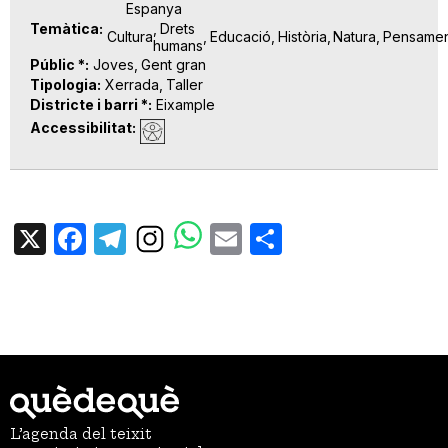
Espanya
Temàtica
Drets
Cultura
Educació
Història
Natura
Pensame
humans
Públic *
Joves
Gent gran
Tipologia
Xerrada
Taller
Districte i barri *
Eixample
Accessibilitat
X
Facebook
Telegram
Email
Share
L’agenda del teixit