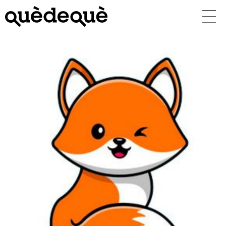
Vés
al
contingut