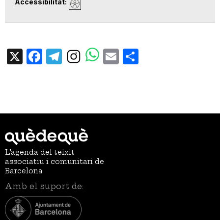
Accessibilitat
X
Facebook
Telegram
Email
Share
L’agenda del teixit
associatiu i comunitari de
Barcelona
Amb el suport de: