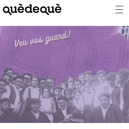
Vés
al
contingut