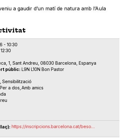
veniu a gaudir d’un matí de natura amb l’Aula
ctivitat
6 - 10:30
 12:30
eca, 1, Sant Andreu, 08030 Barcelona, Espanya
rt públic
L9N L10N Bon Pastor
Sensibilització
Per a dos
Amb amics
ada
dreu
https://inscripcions.barcelona.cat/beso…
laç)