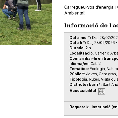
Carregueu-vos d’energia i 
Ambiental!
Informació de l'a
Data inici *
Ds., 28/02/202
Data fi *
Ds., 28/02/2026 -
Durada
2 h
Localització
Carrer d'Arb
Com arribar-hi en transpo
Idioma/es
Català
Temàtica
Ecologia
Natura
Públic *
Joves
Gent gran
Tipologia
Rutes
Visita gui
Districte i barri *
Sant An
Accessibilitat
Requereix inscripció (enl