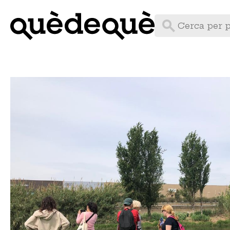
Vés
al
contingut