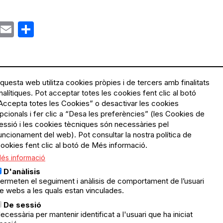
ok
gram
Email
Share
questa web utilitza cookies pròpies i de tercers amb finalitats
nalítiques. Pot acceptar totes les cookies fent clic al botó
Accepta totes les Cookies” o desactivar les cookies
Menú
Política de privacitat
pcionals i fer clic a “Desa les preferències” (les Cookies de
Legal
Avís legal
essió i les cookies tècniques són necessàries pel
Política de cookies
uncionament del web). Pot consultar la nostra política de
ookies fent clic al botó de Més informació.
El Quèdequè no es fa
és informació
responsable de les activitats
programades; en són
D'anàlisis
responsables els col·lectius
ermeten el seguiment i anàlisis de comportament de l’usuari
organitzadors.
e webs a les quals estan vinculades.
ació
De sessió
© Quedequè, 2025
ecessària per mantenir identificat a l'usuari que ha iniciat