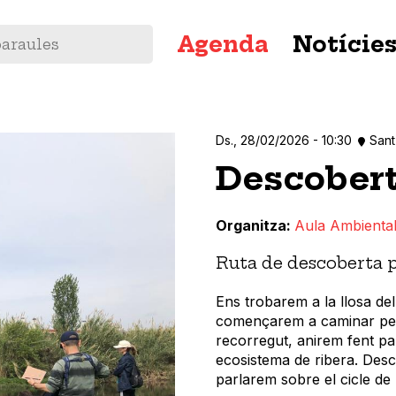
Navegació
Agenda
Notície
principal
Ds., 28/02/2026 - 10:30
Sant
Descobert
Organitza
Aula Ambiental
Ruta de descoberta p
Ens trobarem a la llosa del
començarem a caminar per a
recorregut, anirem fent pa
ecosistema de ribera. Desco
parlarem sobre el cicle de l’