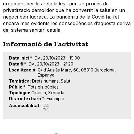
greument per les retallades i per un procés de
privatització demolidor que ha convertit la salut en un
negoci ben lucratiu. La pandèmia de la Covid ha fet
encara més evidents les conseqüències d’aquesta deriva
del sistema sanitari català.
Informació de l'activitat
Data inici *
Dv., 20/10/2023 - 19:00
Data fi *
Dv., 20/10/2023 - 21:20
Localització
C/ d'Ausiàs Marc, 60, 08010 Barcelona,
Espanya
Temàtica
Drets humans
Salut
Públic *
Tots els públics
Tipologia
Cinema
Xerrada
Districte i barri *
Eixample
Accessibilitat