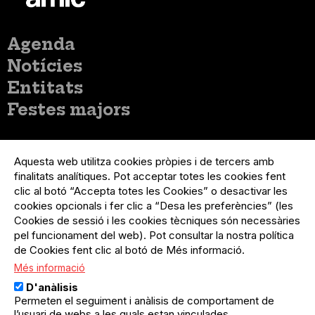
Menú
Agenda
principal
Notícies
Entitats
Festes majors
Menú
Inicia sessió
del
Aquesta web utilitza cookies pròpies i de tercers amb
Menú
Registre organització
compte
finalitats analítiques. Pot acceptar totes les cookies fent
usuari
d'usuari
Menú
Sobre el projecte
clic al botó “Accepta totes les Cookies” o desactivar les
no
Peu
cookies opcionals i fer clic a “Desa les preferències” (les
loggat
Preguntes freqüents
Cookies de sessió i les cookies tècniques són necessàries
Contacte
pel funcionament del web). Pot consultar la nostra política
de Cookies fent clic al botó de Més informació.
Més informació
Menú
Política de privacitat
D'anàlisis
Legal
Avís legal
Permeten el seguiment i anàlisis de comportament de
Política de cookies
l’usuari de webs a les quals estan vinculades.