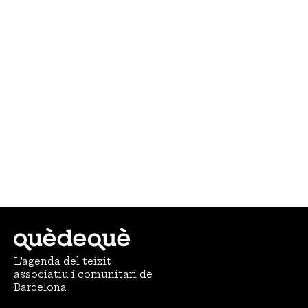
L’agenda del teixit
associatiu i comunitari de
Barcelona