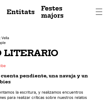
Festes
s
Entitats
majors
t Vella
mple
 LITERARIO
ibe
uenta pendiente, una navaja y un
bies
ntamos la escritura, y realizamos encuentros
mes para realizar críticas sobre nuestros relatos