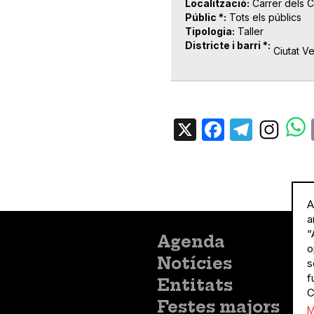
Localització
Carrer dels 
Públic *
Tots els públics
Tipologia
Taller
Districte i barri *
Ciutat Ve
X
Facebo
Tele
A
a
“
Menú
Agenda
o
principal
Notícies
s
f
Entitats
C
Festes majors
M