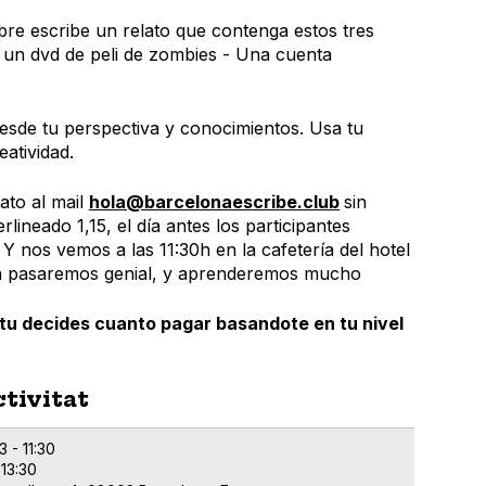
re escribe un relato que contenga estos tres
 un dvd de peli de zombies - Una cuenta
 desde tu perspectiva y conocimientos. Usa tu
eatividad.
lato al mail
hola@barcelonaescribe.club
sin
erlineado 1,15, el día antes los participantes
. Y nos vemos a las 11:30h en la cafetería del hotel
la pasaremos genial, y aprenderemos mucho
 tu decides cuanto pagar basandote en tu nivel
ctivitat
 - 11:30
 13:30