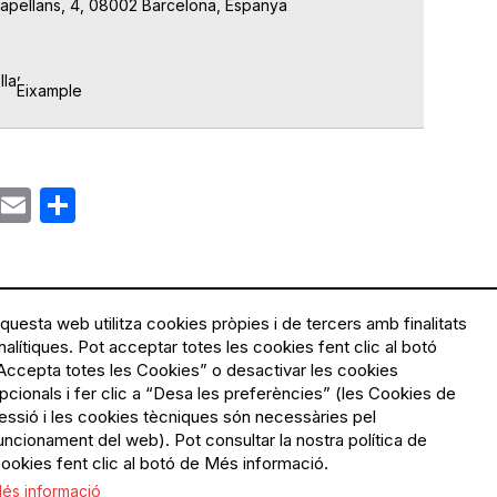
Capellans, 4, 08002 Barcelona, Espanya
lla
Eixample
ok
gram
Email
Share
questa web utilitza cookies pròpies i de tercers amb finalitats
nalítiques. Pot acceptar totes les cookies fent clic al botó
Accepta totes les Cookies” o desactivar les cookies
Menú
Política de privacitat
pcionals i fer clic a “Desa les preferències” (les Cookies de
Legal
Avís legal
essió i les cookies tècniques són necessàries pel
Política de cookies
uncionament del web). Pot consultar la nostra política de
ookies fent clic al botó de Més informació.
El Quèdequè no es fa
és informació
responsable de les activitats