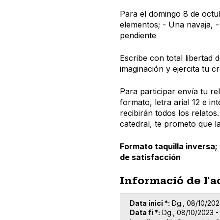
Para el domingo 8 de octub
elementos; - Una navaja, -
pendiente
Escribe con total libertad
imaginación y ejercita tu cr
Para participar envía tu re
formato, letra arial 12 e int
recibirán todos los relatos
catedral, te prometo que 
Formato taquilla inversa;
de satisfacción
Informació de l'a
Data inici *
Dg., 08/10/2023
Data fi *
Dg., 08/10/2023 -