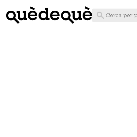
Vés
al
contingut