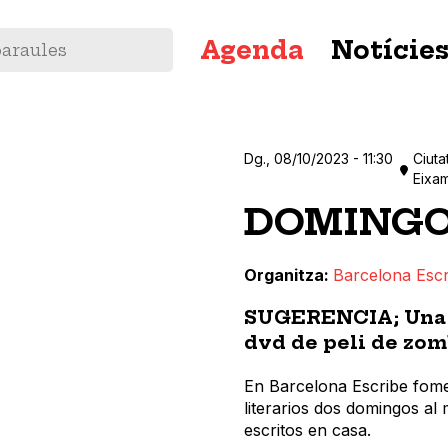
Navegació
Agenda
Notície
principal
Dg., 08/10/2023 - 11:30
Ciuta
Eixa
DOMINGO
Organitza
Barcelona Escr
SUGERENCIA; Una c
dvd de peli de zom
En Barcelona Escribe fome
literarios dos domingos al 
escritos en casa.