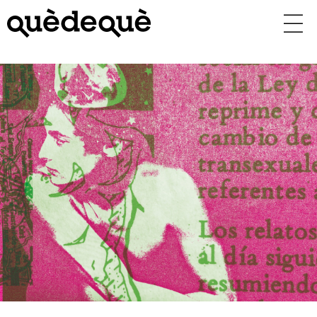
Vés
al
contingut