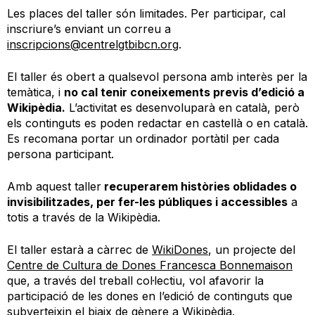
Les places del taller són limitades. Per participar, cal
inscriure’s enviant un correu a
inscripcions@centrelgtbibcn.org
.
El taller és obert a qualsevol persona amb interès per la
temàtica, i
no cal tenir coneixements previs d’edició a
Wikipèdia.
L’activitat es desenvoluparà en català, però
els continguts es poden redactar en castellà o en català.
Es recomana portar un ordinador portàtil per cada
persona participant.
Amb aquest taller
recuperarem històries oblidades o
invisibilitzades, per fer-les públiques i accessibles
a
totis a través de la Wikipèdia.
El taller estarà a càrrec de
WikiDones
, un projecte del
Centre de Cultura de Dones Francesca Bonnemaison
que, a través del treball col·lectiu, vol afavorir la
participació de les dones en l’edició de continguts que
subverteixin el biaix de gènere a Wikipèdia.