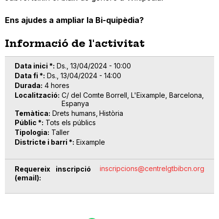
Ens ajudes a ampliar la Bi-quipèdia?
Informació de l'activitat
Data inici *
Ds., 13/04/2024 - 10:00
Data fi *
Ds., 13/04/2024 - 14:00
Durada
4 hores
Localització
C/ del Comte Borrell, L'Eixample, Barcelona,
Espanya
Temàtica
Drets humans
Història
Públic *
Tots els públics
Tipologia
Taller
Districte i barri *
Eixample
inscripcions@centrelgtbibcn.org
Requereix inscripció
(email)