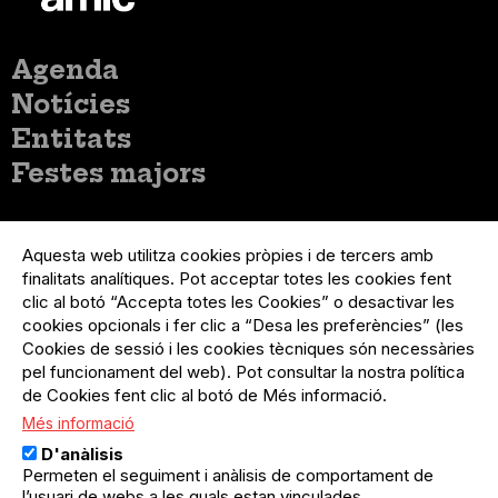
Menú
Agenda
principal
Notícies
Entitats
Festes majors
Menú
Inicia sessió
del
Aquesta web utilitza cookies pròpies i de tercers amb
Menú
Registre organització
compte
finalitats analítiques. Pot acceptar totes les cookies fent
usuari
d'usuari
Menú
Sobre el projecte
clic al botó “Accepta totes les Cookies” o desactivar les
no
Peu
cookies opcionals i fer clic a “Desa les preferències” (les
loggat
Preguntes freqüents
Cookies de sessió i les cookies tècniques són necessàries
Contacte
pel funcionament del web). Pot consultar la nostra política
de Cookies fent clic al botó de Més informació.
Més informació
Menú
Política de privacitat
D'anàlisis
Legal
Avís legal
Permeten el seguiment i anàlisis de comportament de
Política de cookies
l’usuari de webs a les quals estan vinculades.