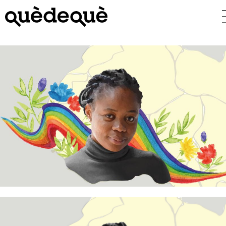
Vés
al
contingut