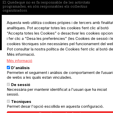
El Quèdequè no es fa responsable de les activitats
programades; en són responsables els col·lectius
organitzadors.
Aquesta web utilitza cookies pròpies i de tercers amb finalita
© Quedequè, 2025
analítiques. Pot acceptar totes les cookies fent clic al botó
“Accepta totes les Cookies” o desactivar les cookies opcion
i fer clic a “Desa les preferències” (les Cookies de sessió i l
cookies tècniques són necessàries pel funcionament del we
Pot consultar la nostra política de Cookies fent clic al botó d
Més informació.
Més informació
D'anàlisis
Permeten el seguiment i anàlisis de comportament de l’usuari
de webs a les quals estan vinculades.
De sessió
Necessària per mantenir identificat a l'usuari que ha iniciat
sessió.
Tècniques
Permet desar l'opció escollida en aquesta configuració.