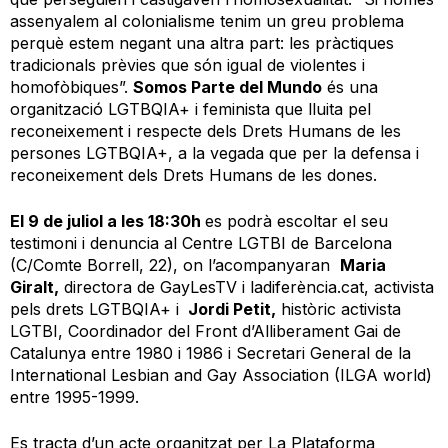
assenyalem al colonialisme tenim un greu problema
perquè estem negant una altra part: les pràctiques
tradicionals prèvies que són igual de violentes i
homofòbiques”.
Somos Parte del Mundo
és una
organització LGTBQIA+ i feminista que lluita pel
reconeixement i respecte dels Drets Humans de les
persones LGTBQIA+, a la vegada que per la defensa i
reconeixement dels Drets Humans de les dones.
El 9 de juliol a les 18:30h
es podrà escoltar el seu
testimoni i denuncia al Centre LGTBI de Barcelona
(C/Comte Borrell, 22), on l’acompanyaran
Maria
Giralt,
directora de GayLesTV i ladiferència.cat, activista
pels drets LGTBQIA+ i
Jordi Petit,
històric activista
LGTBI, Coordinador del Front d’Alliberament Gai de
Catalunya entre 1980 i 1986 i Secretari General de la
International Lesbian and Gay Association (ILGA world)
entre 1995-1999.
Es tracta d’un acte organitzat per La Plataforma