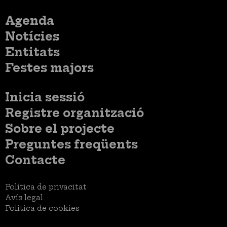
Menú
Agenda
principal
Notícies
Entitats
Festes majors
Menú
Inicia sessió
del
Menú
Registre organització
compte
usuari
d'usuari
Menú
Sobre el projecte
no
Peu
loggat
Preguntes freqüents
Contacte
Menú
Política de privacitat
Legal
Avís legal
Política de cookies