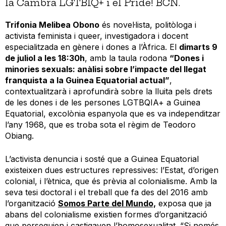
la Cambra LGTBIQ+ i el Pride! BCN.
Trifonia Melibea Obono
és novel·lista, politòloga i
activista feminista i queer, investigadora i docent
especialitzada en gènere i dones a l’Àfrica. El
dimarts 9
de juliol a les 18:30h
, amb la taula rodona
“Dones i
minories sexuals: anàlisi sobre l’impacte del llegat
franquista a la Guinea Equatorial actual”
,
contextualitzarà i aprofundirà sobre la lluita pels drets
de les dones i de les persones LGTBQIA+ a Guinea
Equatorial, excolònia espanyola que es va independitzar
l’any 1968, que es troba sota el règim de Teodoro
Obiang.
L’activista denuncia i sosté que a Guinea Equatorial
existeixen dues estructures repressives: l’Estat, d’origen
colonial, i l’ètnica, que és prèvia al colonialisme. Amb la
seva tesi doctoral i el treball que fa des del 2016 amb
l’organització
Somos Parte del Mundo,
exposa que ja
abans del colonialisme existien formes d’organització
que perseguien i castigaven l’homosexualitat. “Si només