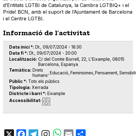
d’Entitats LGTBI de Catalunya, la Cambra LGTBIQ+ i el
Pride! BCN, amb el suport de l’Ajuntament de Barcelona
i el Centre LGTBI.
Informació de l'activitat
Data inici *
Dt., 09/07/2024 - 18:30
Data fi *
Dt., 09/07/2024 - 20:00
Localització
C/ del Comte Borrell, 22, L'Eixample, 08015
Barcelona, Espanya
Temàtica
Drets
Educació
Feminismes
Pensament
Sensibil
humans
Públic *
Tots els públics
Tipologia
Xerrada
Districte i barri *
Eixample
Accessibilitat
X
Facebook
Telegram
Email
Share