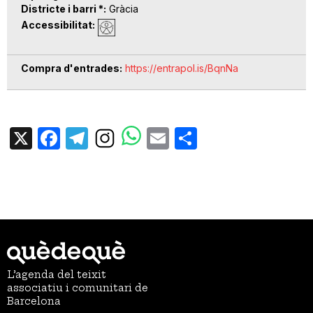
Districte i barri *
Gràcia
Accessibilitat
Compra d'entrades
https://entrapol.is/BqnNa
X
Facebook
Telegram
Email
Share
L’agenda del teixit
associatiu i comunitari de
Barcelona