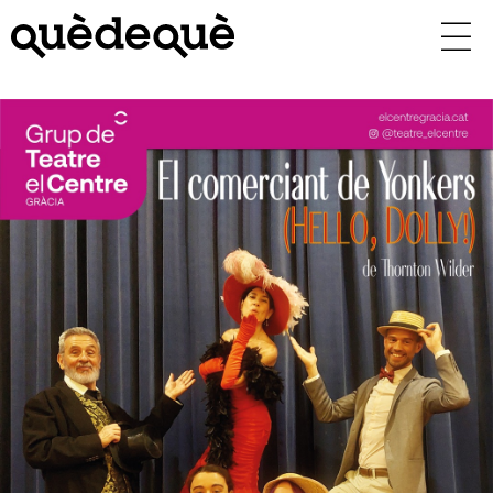
Vés
al
contingut