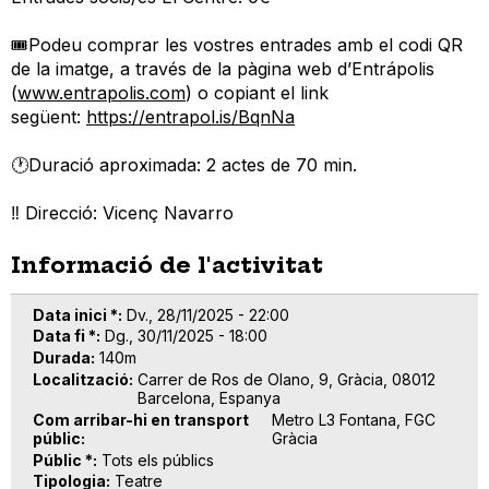
🎟Podeu comprar les vostres entrades amb el codi QR
de la imatge, a través de la pàgina web d’Entrápolis
(
www.entrapolis.com
) o copiant el link
següent:
https://entrapol.is/BqnNa
🕐Duració aproximada: 2 actes de 70 min.
‼️ Direcció: Vicenç Navarro
Informació de l'activitat
Data inici *
Dv., 28/11/2025 - 22:00
Data fi *
Dg., 30/11/2025 - 18:00
Durada
140m
Localització
Carrer de Ros de Olano, 9, Gràcia, 08012
Barcelona, Espanya
Com arribar-hi en transport
Metro L3 Fontana, FGC
públic
Gràcia
Públic *
Tots els públics
Tipologia
Teatre