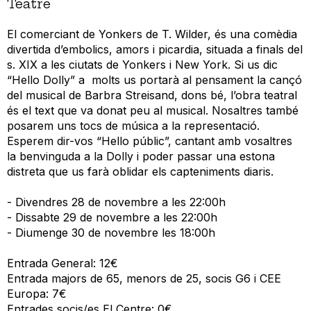
Teatre
El comerciant de Yonkers de T. Wilder, és una comèdia
divertida d’embolics, amors i picardia, situada a finals del
s. XIX a les ciutats de Yonkers i New York. Si us dic
“Hello Dolly” a molts us portarà al pensament la cançó
del musical de Barbra Streisand, dons bé, l’obra teatral
és el text que va donat peu al musical. Nosaltres també
posarem uns tocs de música a la representació.
Esperem dir-vos “Hello públic”, cantant amb vosaltres
la benvinguda a la Dolly i poder passar una estona
distreta que us farà oblidar els capteniments diaris.
- Divendres 28 de novembre a les 22:00h
- Dissabte 29 de novembre a les 22:00h
- Diumenge 30 de novembre les 18:00h
Entrada General: 12€
Entrada majors de 65, menors de 25, socis G6 i CEE
Europa: 7€
Entrades socis/es El Centre: 0€