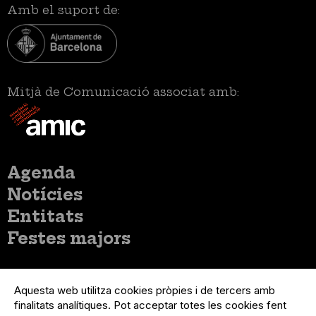
Amb el suport de:
Mitjà de Comunicació associat amb:
Menú
Agenda
principal
Notícies
Entitats
Festes majors
Menú
Inicia sessió
del
Aquesta web utilitza cookies pròpies i de tercers amb
Menú
Registre organització
compte
finalitats analítiques. Pot acceptar totes les cookies fent
usuari