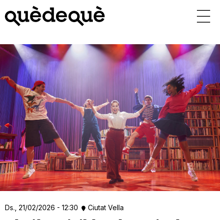
Vés
al
contingut
Ds., 21/02/2026 - 12:30
Ciutat Vella