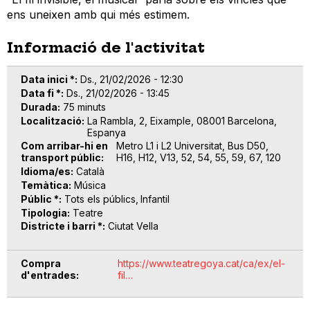
ens uneixen amb qui més estimem.
Informació de l'activitat
Data inici *
Ds., 21/02/2026 - 12:30
Data fi *
Ds., 21/02/2026 - 13:45
Durada
75 minuts
Localització
La Rambla, 2, Eixample, 08001 Barcelona,
Espanya
Com arribar-hi en
Metro L1 i L2 Universitat, Bus D50,
transport públic
H16, H12, V13, 52, 54, 55, 59, 67, 120
Idioma/es
Català
Temàtica
Música
Públic *
Tots els públics
Infantil
Tipologia
Teatre
Districte i barri *
Ciutat Vella
Compra
https://www.teatregoya.cat/ca/ex/el-
d'entrades
fil…