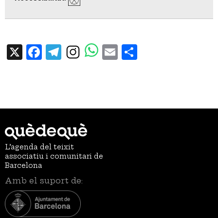
X
Facebook
Telegram
Email
Share
L’agenda del teixit
associatiu i comunitari de
Barcelona
Amb el suport de: