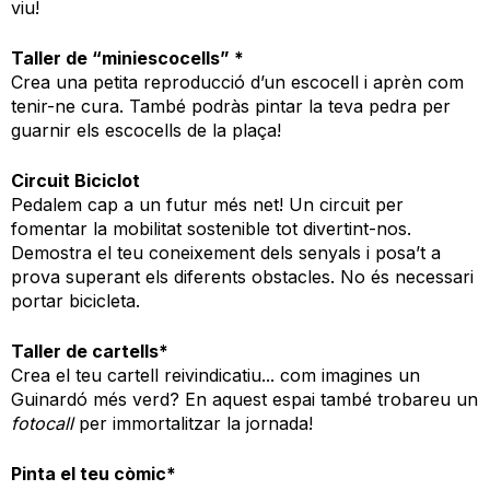
viu!
Taller de “miniescocells” *
Crea una petita reproducció d’un escocell i aprèn com
tenir-ne cura. També podràs pintar la teva pedra per
guarnir els escocells de la plaça!
Circuit Biciclot
Pedalem cap a un futur més net! Un circuit per
fomentar la mobilitat sostenible tot divertint-nos.
Demostra el teu coneixement dels senyals i posa’t a
prova superant els diferents obstacles. No és necessari
portar bicicleta.
Taller de cartells*
Crea el teu cartell reivindicatiu... com imagines un
Guinardó més verd? En aquest espai també trobareu un
fotocall
per immortalitzar la jornada!
Pinta el teu còmic*