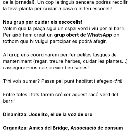
de la jornada!). Un cop la tinguis sencera podràs recollir
la teva planta per cuidar a casa o al teu escocell!
Nou grup per cuidar els escocells!
Volem que la plaça sigui un espai verd i viu per al barri.
Per això hem creat un
grup obert de WhatsApp
on
tothom que hi vulgui participar es podrà afegir.
Al grup ens coordinarem per fer petites tasques de
manteniment (regar, treure herbes, cuidar les plantes…)
i assegurar-nos que creixin ben sanes!
T’hi vols sumar? Passa pel punt habilitat i afegeix-t'hi!
Entre totes i tots farem créixer aquest racó verd del
barri!
Dinamitza: Joselito, el de la voz de oro
Organitza: Amics del Bridge, Associació de consum