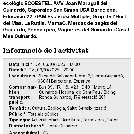
ecològic ECOESTEL, AVV Joan Maragall del
Guinardó, Caporales San Simon USA Barcelona,
Educació 22, GAM Esclerosi Múltiple, Grup de l'Hort
del Mas, La Rutlla, MamaG, Mercat de pagès del
Guinardó, Peona i peó, Vaquetes del Guinardó i
C
asal
Mas Guinardó.
Informació de l'activitat
Data inici *
Dv., 03/10/2025 - 17:00
Data fi *
Dv., 03/10/2025 - 20:00
Localització
Plaça de Salvador Riera, 2, Horta-Guinardó,
08041 Barcelona, Espanya
Com arribar-
Bus 39, 117, H6, V23 i D40 / Metro L4
hi en
Guinardó-Hospital de Sant Pau / Bicing
transport
Ronda Guinardó, 179 (estació 281)
públic
Temàtica
Cultura
Ecologia
Salut
Sensibilització
Públic *
Tots els públics
Tipologia
Activitat infantil
Aire lliure
Festa
Jocs
Taller
Districte i barri *
Horta-Guinardó
Accessibilitat