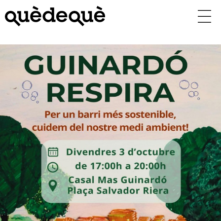
Vés
al
contingut